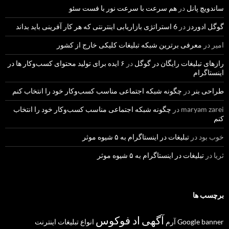
ساندویچ پانل
در
هم سرعت با سرعت نور با فست سئو
گوگل ادوردز
در
6 استراتژی بازاریابی اینترنتی که هر کار آفرینی باید بداند
امیر
در
معرفی برترین شبکه تبلیغات کلیکی خارج از کشور
رازهای تبلیغات رایگان در گوگل
در
۶ ایده برای تولید محتوای کسب‌و‌کار ها در
اینستاگرام
طراحی بنر
در
چگونه شبکه اجتماعی مناسب کسب‌وکار خود را انتخاب کنم
maryam zarei
در
چگونه شبکه اجتماعی مناسب کسب‌وکار خود را انتخاب
کنم
خوب بود
در
تبلیغات در اینستاگرام به ۵ شیوه موثر
ثریا
در
تبلیغات در اینستاگرام به ۵ شیوه موثر
برچسب ها
آگهی
اد فوکوس
banner
Google
آرم
انواع تبلیغات
اینترنت