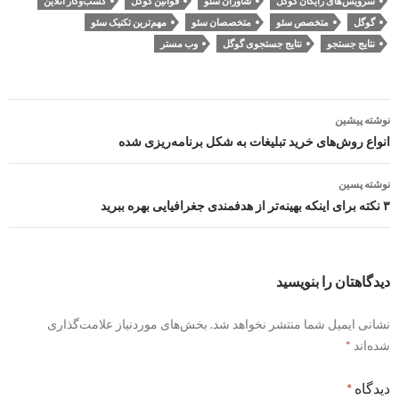
سرویس‌های رایگان گوگل
شاوران سئو
قوانین گوگل
کسب‌وکار آنلاین
گوگل
متخصص سئو
متخصصان سئو
مهم‌ترین تکنیک سئو
نتایج جستجو
نتایج جستجوی گوگل
وب مستر
ناوبری
نوشته پیشین
نوشته
انواع روش‌های خرید تبلیغات به شکل برنامه‌ریزی شده
نوشته پسین
۳ نکته برای اینکه بهینه‌تر از هدفمندی جغرافیایی بهره ببرید
دیدگاهتان را بنویسید
نشانی ایمیل شما منتشر نخواهد شد.
بخش‌های موردنیاز علامت‌گذاری
شده‌اند
*
دیدگاه
*