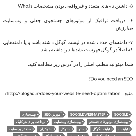
۵- داشتن نام‌های متعدد و غیرواقعی بودن مشخصات Who.is
۶- دریافت ترافیک از موتورهای جستجوی جعلی و وب‌سایت
بی‌ارزش
۷- دامنه‌های حذف شده در لیست گوگل داشته باشد و یا دامنه‌هایی
که اصلاً در گوگل فهرست نشده‌اند را داشته باشد.
شما میتوانید مطلب اصلی را در آدرس زیر مطالعه کنید.
Do you need an SEO?
منبع : http://blogad.ir/does-your-website-need-optimization/
GOOGLE
GOOGLE WEBMASTER
آموزش SEO
بهینه‌سازی
بهینه‌سازی موتورهای جستجو
بهینه‌سازی وب‌سایت
پرداخت برای هر کلیک
تبلیغات
تبلیغات گوگل
سئو
سئوکار
سئوکاران
ساختار وب‌سایت‌