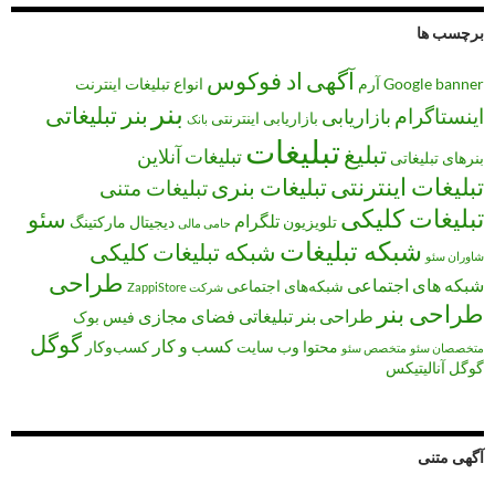
برچسب ها
آگهی
اد فوکوس
banner
Google
آرم
انواع تبلیغات
اینترنت
بنر
بنر تبلیغاتی
اینستاگرام
بازاریابی
بازاریابی اینترنتی
بانک
تبلیغات
تبلیغ
تبلیغات آنلاین
بنرهای تبلیغاتی
تبلیغات اینترنتی
تبلیغات بنری
تبلیغات متنی
تبلیغات کلیکی
سئو
تلگرام
تلویزیون
دیجیتال مارکتینگ
حامی مالی
شبکه تبلیغات
شبکه تبلیغات کلیکی
شاوران سئو
طراحی
شبکه های اجتماعی
شبکه‌های اجتماعی
شرکت ZappiStore
طراحی بنر
طراحی بنر تبلیغاتی
فضای مجازی
فیس بوک
گوگل
کسب و کار
محتوا
وب سایت
کسب‌وکار
متخصصان سئو
متخصص سئو
گوگل آنالیتیکس
آگهی متنی