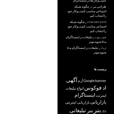
کسب‌و‌کار ها در اینستاگرام
طراحی بنر
در
چگونه شبکه
اجتماعی مناسب کسب‌وکار خود
را انتخاب کنم
maryam zarei
در
چگونه شبکه
اجتماعی مناسب کسب‌وکار خود
را انتخاب کنم
خوب بود
در
تبلیغات در اینستاگرام
به ۵ شیوه موثر
ثریا
در
تبلیغات در اینستاگرام به ۵
شیوه موثر
برچسب ها
آگهی
banner
Google
آرم
اد فوکوس
انواع تبلیغات
اینستاگرام
اینترنت
بازاریابی
بازاریابی اینترنتی
بنر
بنر تبلیغاتی
بانک