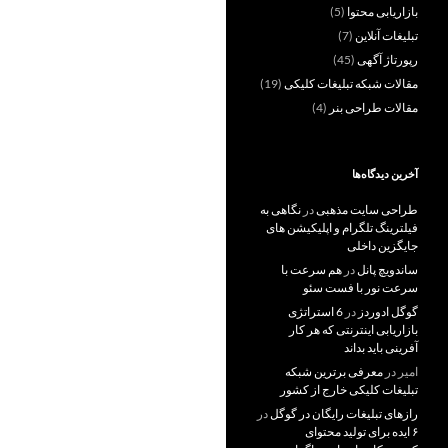
بازاریابی محتوا
(5)
تبلیغات آنلاین
(7)
رپورتاژ آگهی
(45)
مقالات شبکه تبلیغات کلیکی
(19)
مقالات طراحی بنر
(4)
آخرین دیدگاه‌ها
طراحی سایت مذهبی
در
نگاهی به
فیلترینگ تلگرام و اپلیکیشن های
جایگزین داخلی
ساندویچ پانل
در
هم سرعت با
سرعت نور با فست سئو
گوگل ادوردز
در
6 استراتژی
بازاریابی اینترنتی که هر کار
آفرینی باید بداند
امیر
در
معرفی برترین شبکه
تبلیغات کلیکی خارج از کشور
رازهای تبلیغات رایگان در گوگل
در
۶ ایده برای تولید محتوای