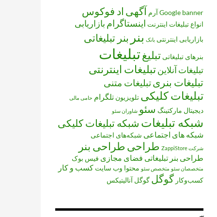
آگهی
اد فوکوس
banner
Google
آرم
اینستاگرام
بازاریابی
انواع تبلیغات
اینترنت
بنر
بنر تبلیغاتی
بازاریابی اینترنتی
بانک
تبلیغات
تبلیغ
بنرهای تبلیغاتی
تبلیغات اینترنتی
تبلیغات آنلاین
تبلیغات بنری
تبلیغات متنی
تبلیغات کلیکی
تلگرام
تلویزیون
حامی مالی
سئو
دیجیتال مارکتینگ
شاوران سئو
شبکه تبلیغات
شبکه تبلیغات کلیکی
شبکه های اجتماعی
شبکه‌های اجتماعی
طراحی
طراحی بنر
شرکت ZappiStore
طراحی بنر تبلیغاتی
فضای مجازی
فیس بوک
کسب و کار
محتوا
وب سایت
متخصصان سئو
متخصص سئو
گوگل
کسب‌وکار
گوگل آنالیتیکس