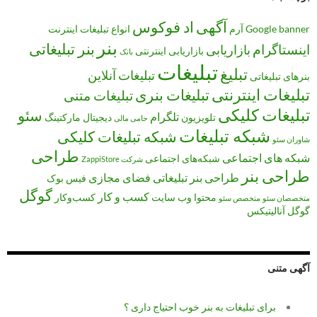
آگهی
اد فوکوس
banner
Google
آرم
انواع تبلیغات
اینترنت
بنر
بنر تبلیغاتی
اینستاگرام
بازاریابی
بازاریابی اینترنتی
بانک
تبلیغات
تبلیغ
تبلیغات آنلاین
بنرهای تبلیغاتی
تبلیغات اینترنتی
تبلیغات بنری
تبلیغات متنی
تبلیغات کلیکی
سئو
تلگرام
تلویزیون
دیجیتال مارکتینگ
حامی مالی
شبکه تبلیغات
شبکه تبلیغات کلیکی
شاوران سئو
طراحی
شبکه های اجتماعی
شبکه‌های اجتماعی
شرکت ZappiStore
طراحی بنر
طراحی بنر تبلیغاتی
فضای مجازی
فیس بوک
گوگل
کسب و کار
محتوا
وب سایت
کسب‌وکار
متخصصان سئو
متخصص سئو
گوگل آنالیتیکس
آگهی متنی
برای تبلیغات به بنر خوب احتیاج داری ؟