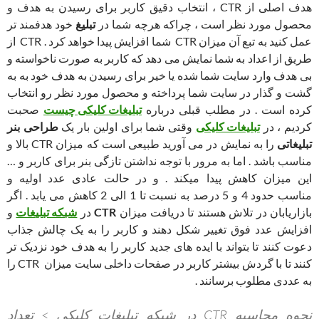
هدف اصلی از CTR ، انتخاب دقیق کاربر برای رسیدن به هدف و
محصول مورد نظر است ، چراکه هرچه شما در
تبلیغ
خود هدفمند تر
عمل کنید به تبع آن میزان CTR شما افزایش پیدا خواهد کرد . CTR از
طریق از اعداد به شما نمایش می دهد که کاربر به صورت ناخواسته و
بی هدف وارد سایت شما شده یا خیر برای رسیدن به هدف خود به به
گشت و گذار در سایت شما پرداخته و محصول مورد نظر رو انتخاب
کرده است . در مطلب قبلی درباره
تبلیغات کلیکی چیست
صحبت
کردیم ، در
تبلیغات کلیکی
وقتی شما برای اولین بار یک
طراحی بنر
تبلیغاتی
را به نمایش در می آورید طبیعی است که میزان CTR بالا و
مناسب باشد . اما به مرور با توجه نداشتن تازگی بنر برای کاربر و …
این میزان کاهش پیدا میکند . و در حالت عادی عدد اولیه و
مناسب حدود 4 و 5 درصد به نسبت تا 1 الی 2 کاهش می یابد . اگر
بازاریابان در تلاش هستند تا دریافت میزان
CTR
در
شبکه تبلیغات
و
افزایش عدد فوق تغییر شکل دهند و کاربر را به یک چالش جذاب
دعوت کنند تا بتواند با ایده های جدید کاربر را به هدف خود نزدیک تر
کنند تا با گردش بیشتر کاربر در صفحات داخلی سایت میزان CTR را
به عددی مطلوب برسانند .
نحوه محاسبه CTR در شبکه تبلیغات کلیکی > تعداد