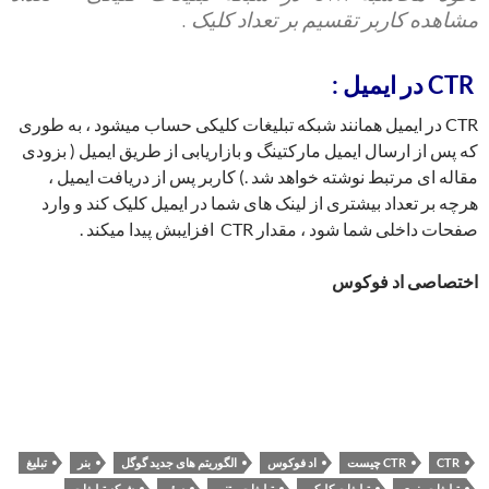
مشاهده کاربر تقسیم بر تعداد کلیک .
CTR در ایمیل :
CTR در ایمیل همانند شبکه تبلیغات کلیکی حساب میشود ، به طوری
که پس از ارسال ایمیل مارکتینگ و بازاریابی از طریق ایمیل ( بزودی
مقاله ای مرتبط نوشته خواهد شد .) کاربر پس از دریافت ایمیل ،
هرچه بر تعداد بیشتری از لینک های شما در ایمیل کلیک کند و وارد
صفحات داخلی شما شود ، مقدار CTR افزایبش پیدا میکند .
اختصاصی اد فوکوس
CTR
CTR چیست
اد فوکوس
الگوریتم های جدید گوگل
بنر
تبلیغ
تبلیغات بنری
تبلیغات کلیکی
تبلیغات متنی
سئو
شبکه تبلیغات