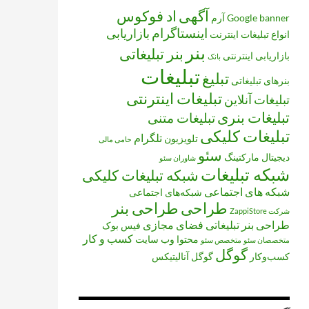
آگهی
اد فوکوس
banner
Google
آرم
اینستاگرام
بازاریابی
انواع تبلیغات
اینترنت
بنر
بنر تبلیغاتی
بازاریابی اینترنتی
بانک
تبلیغات
تبلیغ
بنرهای تبلیغاتی
تبلیغات اینترنتی
تبلیغات آنلاین
تبلیغات بنری
تبلیغات متنی
تبلیغات کلیکی
تلگرام
تلویزیون
حامی مالی
سئو
دیجیتال مارکتینگ
شاوران سئو
شبکه تبلیغات
شبکه تبلیغات کلیکی
شبکه های اجتماعی
شبکه‌های اجتماعی
طراحی
طراحی بنر
شرکت ZappiStore
طراحی بنر تبلیغاتی
فضای مجازی
فیس بوک
کسب و کار
محتوا
وب سایت
متخصصان سئو
متخصص سئو
گوگل
کسب‌وکار
گوگل آنالیتیکس