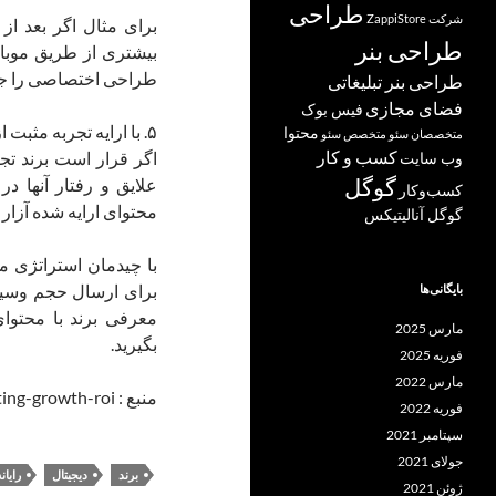
طراحی
شرکت ZappiStore
برای مثال اگر بعد از
طراحی بنر
بیشتری از طریق موبایل 
طراحی اختصاصی را جهت
طراحی بنر تبلیغاتی
فضای مجازی
فیس بوک
۵. با ارایه تجربه مثبت از برند، یک ارتباط پایدار شکل دهید
محتوا
متخصصان سئو
متخصص سئو
کسب و کار
اگر قرار است برند تج
وب سایت
علایق و رفتار آنها د
گوگل
کسب‌وکار
محتوای ارایه شده آزار 
گوگل آنالیتیکس
با چیدمان استراتژی مبت
برای ارسال حجم وسیعی
بایگانی‌ها
معرفی برند با محتو
مارس 2025
بگیرید.
فوریه 2025
مارس 2022
منبع : http://blogad.ir/how-multi-channel-marketing-growth-roi/
فوریه 2022
سپتامبر 2021
جولای 2021
برند
دیجیتال
رایا
ژوئن 2021