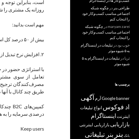
کسب‌و‌کار ها در اینستاگرام
است، بنابراین توجه و
طراحی بنر
در
چگونه شبکه
روزانه یک مشتری را ش
اجتماعی مناسب کسب‌وکار خود
را انتخاب کنم
مهم است بدانید:
maryam zarei
در
چگونه شبکه
اجتماعی مناسب کسب‌وکار خود
را انتخاب کنم
بیش از ۵۰ درصد کل استفاده از اینترنت بر روی تلفن‌همراه صورت می‌گیرد.
خوب بود
در
تبلیغات در اینستاگرام
به ۵ شیوه موثر
۲. افزایش نرخ تبدیل از راه تعامل با مشتریان
ثریا
در
تبلیغات در اینستاگرام به ۵
شیوه موثر
با استراتژی حضور در 
مصرف‌کنندگان ترجیح می
برچسب ها
طریق چند کانال با آنها 
آگهی
banner
Google
آرم
اد فوکوس
انواع تبلیغات
درصدی سرمایه را به هم
اینستاگرام
اینترنت
بازاریابی
بازاریابی اینترنتی
Keep users
بنر
بنر تبلیغاتی
بانک