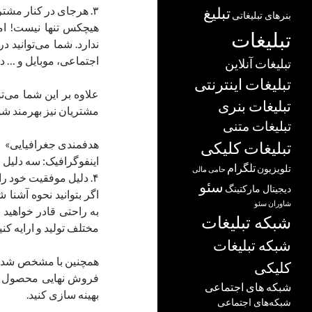
۳. هرجای در کنار مشتریان حضور داشته باشید
تبلیغ
بنرهای تبلیغاتی
هیچکس تنها نیست! ام
تبلیغات
ندارد. شما می‌توانید 
اجتماعی، موبایل و … در
تبلیغات آنلاین
تبلیغات اینترنتی
علاوه بر این شما می‌تو
تبلیغات بنری
مشتریان نیز بهرمند شوید
تبلیغات متنی
هدفمندی جغرافیایی»
تبلیغات کلیکی
اینفوگرافیک: سه دلیل 
تلگرام
تلویزیون
حامی مالی
۴. دلیل موفقیت خود را کشف کنید
سئو
دیجیتال مارکتینگ
اگر بتوانید نحوه آشنا
شاوران سئو
به راحتی قادر خواهید 
شبکه تبلیغات
مختلف تولید و ارایه کنید
شبکه تبلیغات
همچنین با مشخص شدن ای
کلیکی
فروش نهایی محصول را ب
شبکه های اجتماعی
بهینه سازی کنید.
شبکه‌های اجتماعی