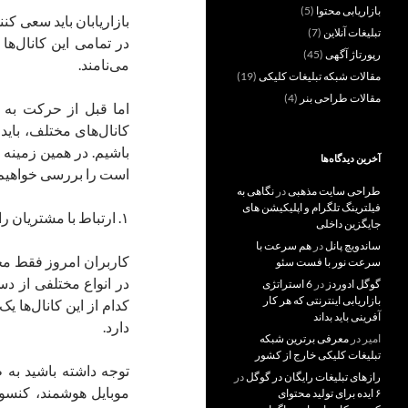
بازاریابی محتوا
(5)
بازاریابان باید سعی کن
تبلیغات آنلاین
(7)
در تمامی این کانال‌ها 
رپورتاژ آگهی
(45)
می‌نامند.
مقالات شبکه تبلیغات کلیکی
(19)
مقالات طراحی بنر
(4)
اما قبل از حرکت به 
آخرین دیدگاه‌ها
است را بررسی خواهیم 
طراحی سایت مذهبی
در
نگاهی به
فیلترینگ تلگرام و اپلیکیشن های
۱. ارتباط با مشتریان را در کانال مورد علاقه‌شان دنبال کنید!
جایگزین داخلی
ساندویچ پانل
در
هم سرعت با
کاربران امروز فقط محد
سرعت نور با فست سئو
در انواع مختلفی از دس
گوگل ادوردز
در
6 استراتژی
بازاریابی اینترنتی که هر کار
کدام از این کانال‌ها 
آفرینی باید بداند
دارد.
امیر
در
معرفی برترین شبکه
تبلیغات کلیکی خارج از کشور
رازهای تبلیغات رایگان در گوگل
در
موبایل هوشمند، کنسول
۶ ایده برای تولید محتوای