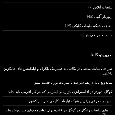
تبلیغات آنلاین
(7)
رپورتاژ آگهی
(45)
مقالات شبکه تبلیغات کلیکی
(19)
مقالات طراحی بنر
(4)
آخرین دیدگاه‌ها
طراحی سایت مذهبی
در
نگاهی به فیلترینگ تلگرام و اپلیکیشن های جایگزین
داخلی
ساندویچ پانل
در
هم سرعت با سرعت نور با فست سئو
گوگل ادوردز
در
6 استراتژی بازاریابی اینترنتی که هر کار آفرینی باید بداند
امیر
در
معرفی برترین شبکه تبلیغات کلیکی خارج از کشور
رازهای تبلیغات رایگان در گوگل
در
۶ ایده برای تولید محتوای کسب‌و‌کار ها در
اینستاگرام