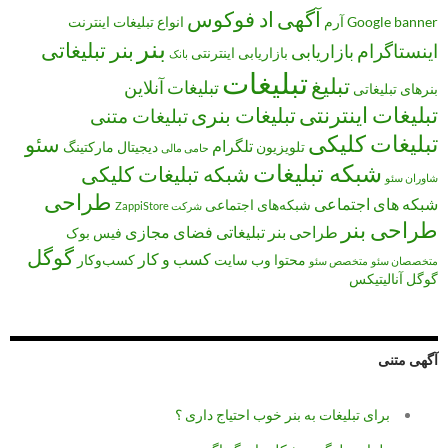
آگهی
اد فوکوس
banner
Google
آرم
انواع تبلیغات
اینترنت
بنر
بنر تبلیغاتی
اینستاگرام
بازاریابی
بازاریابی اینترنتی
بانک
تبلیغات
تبلیغ
تبلیغات آنلاین
بنرهای تبلیغاتی
تبلیغات اینترنتی
تبلیغات بنری
تبلیغات متنی
تبلیغات کلیکی
سئو
تلگرام
تلویزیون
دیجیتال مارکتینگ
حامی مالی
شبکه تبلیغات
شبکه تبلیغات کلیکی
شاوران سئو
طراحی
شبکه های اجتماعی
شبکه‌های اجتماعی
شرکت ZappiStore
طراحی بنر
طراحی بنر تبلیغاتی
فضای مجازی
فیس بوک
گوگل
کسب و کار
محتوا
وب سایت
کسب‌وکار
متخصصان سئو
متخصص سئو
گوگل آنالیتیکس
آگهی متنی
برای تبلیغات به بنر خوب احتیاج داری ؟