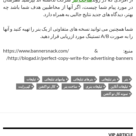
در مورد پیام شما چیست، اگر آنها از مخاطبین هدف شما باشد چه
بهتر، دیدگاه های جدید نتایج جالبی به همراه دارد.
شما همچنین می توانید نسخه های متفاوتی از یک بنر را تهیه کنید و آنها
را به صورت A/B تستینگ مورد ازریابی قرار دهید.
منبع: https://www.bannersnack.com/ &
http://blogad.ir/perfect-copy-write-for-advertising-banners/
بنر
بنر تبلیغاتی
بنرهای تبلیغاتی
پیامهای تبلیغاتی
تبلیغات
تبلیغات آنلاین
تبلیغات بنری
ساخت بنر
کال تو اکشن
کپی‌رایت
نمونه کال تو اکشن
VIP ARTICLE