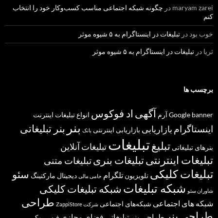
maryam zarei
در
چگونه شبکه اجتماعی مناسب کسب‌وکار خود را انتخاب
کنم
خوب بود
در
تبلیغات در اینستاگرام به ۵ شیوه موثر
ثریا
در
تبلیغات در اینستاگرام به ۵ شیوه موثر
برچسب ها
آگهی
اد فوکوس
banner
Google
آرم
انواع تبلیغات
اینترنت
بنر
بنر تبلیغاتی
اینستاگرام
بازاریابی
بازاریابی اینترنتی
بانک
تبلیغات
تبلیغ
تبلیغات آنلاین
بنرهای تبلیغاتی
تبلیغات اینترنتی
تبلیغات بنری
تبلیغات متنی
تبلیغات کلیکی
سئو
تلگرام
تلویزیون
دیجیتال مارکتینگ
حامی مالی
شبکه تبلیغات
شبکه تبلیغات کلیکی
شاوران سئو
طراحی
شبکه های اجتماعی
شبکه‌های اجتماعی
شرکت ZappiStore
طراحی بنر
طراحی بنر تبلیغاتی
فضای مجازی
فیس بوک