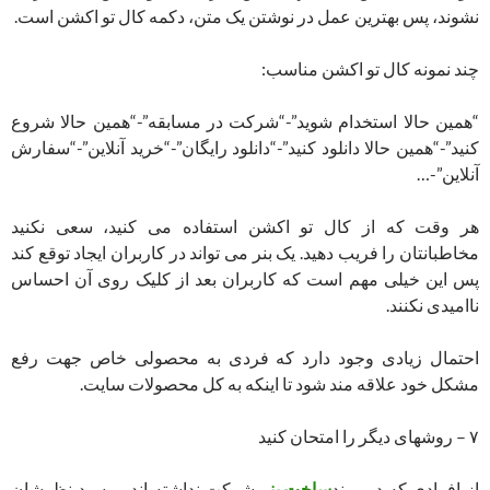
نشوند، پس بهترین عمل در نوشتن یک متن، دکمه کال تو اکشن است.
چند نمونه کال تو اکشن مناسب:
“همین حالا استخدام شوید”-“شرکت در مسابقه”-“همین حالا شروع
کنید”-“همین حالا دانلود کنید”-“دانلود رایگان”-“خرید آنلاین”-“سفارش
آنلاین”-…
هر وقت که از کال تو اکشن استفاده می کنید، سعی نکنید
مخاطبانتان را فریب دهید. یک بنر می تواند در کاربران ایجاد توقع کند
پس این خیلی مهم است که کاربران بعد از کلیک روی آن احساس
ناامیدی نکنند.
احتمال زیادی وجود دارد که فردی به محصولی خاص جهت رفع
مشکل خود علاقه مند شود تا اینکه به کل محصولات سایت.
۷ – روشهای دیگر را امتحان کنید
از افرادی که در روند
ساخت بنر
شرکت نداشته اند بپرسید نظرشان