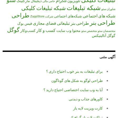
تلگرام
تلویزیون
دیجیتال مارکتینگ
حامی مالی
شبکه تبلیغات
شبکه تبلیغات کلیکی
شاوران سئو
طراحی
شبکه های اجتماعی
شبکه‌های اجتماعی
شرکت ZappiStore
طراحی بنر
طراحی بنر تبلیغاتی
فضای مجازی
فیس بوک
گوگل
کسب و کار
محتوا
وب سایت
کسب‌وکار
متخصصان سئو
متخصص سئو
گوگل آنالیتیکس
آگهی متنی
برای تبلیغات به بنر خوب احتیاج داری ؟
طراحی لوگو به شکل های گوناگون
آیا به وب سایت اختصاصی احتیاج دارید ؟
کاورهای جذاب و دیدنی
کارت ویزیت لایه باز
تراکت لایه باز گرافیکی