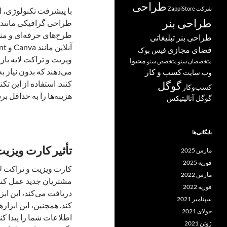
طراحی
شرکت ZappiStore
با پیشرفت تکنولوژی، اب
طراحی بنر
طرح‌های حرفه‌ای و منح
طراحی بنر تبلیغاتی
فضای مجازی
فیس بوک
ویزیت و تراکت لایه باز ا
محتوا
متخصصان سئو
متخصص سئو
می‌دهند که بدون نیاز 
کسب و کار
وب سایت
کنند. استفاده از این ت
گوگل
کسب‌وکار
هزینه‌ها را به حداقل بر
گوگل آنالیتیکس
بایگانی‌ها
تأثیر کارت ویزی
مارس 2025
فوریه 2025
کارت ویزیت و تراکت لای
مارس 2022
مشتریان جدید عمل کنند
فوریه 2022
دریافت می‌کند، این ابز
سپتامبر 2021
کند. همچنین، این ابزاره
جولای 2021
اطلاعات شما را پیدا کن
ژوئن 2021