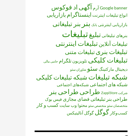
آگهی
اد فوکوس
banner
Google
آرم
اینستاگرام
بازاریابی
انواع تبلیغات
اینترنت
بنر
بنر تبلیغاتی
بازاریابی اینترنتی
بانک
تبلیغات
تبلیغ
بنرهای تبلیغاتی
تبلیغات اینترنتی
تبلیغات آنلاین
تبلیغات بنری
تبلیغات متنی
تبلیغات کلیکی
تلگرام
تلویزیون
حامی مالی
سئو
دیجیتال مارکتینگ
شاوران سئو
شبکه تبلیغات
شبکه تبلیغات کلیکی
شبکه های اجتماعی
شبکه‌های اجتماعی
طراحی
طراحی بنر
شرکت ZappiStore
طراحی بنر تبلیغاتی
فضای مجازی
فیس بوک
کسب و کار
محتوا
وب سایت
متخصصان سئو
متخصص سئو
گوگل
کسب‌وکار
گوگل آنالیتیکس