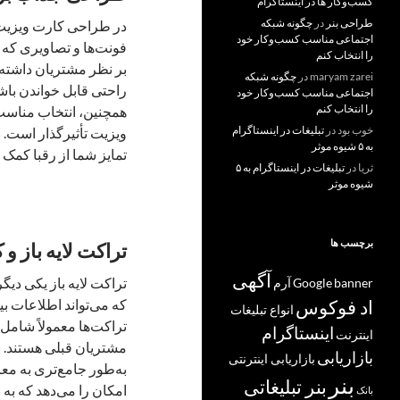
کسب‌و‌کار ها در اینستاگرام
طراحی بنر
در
چگونه شبکه
در طراحی کارت ویزیت، 
اجتماعی مناسب کسب‌وکار خود
فونت‌ها و تصاویری که با
را انتخاب کنم
بر نظر مشتریان داشته ب
maryam zarei
در
چگونه شبکه
راحتی قابل خواندن باشن
اجتماعی مناسب کسب‌وکار خود
را انتخاب کنم
همچنین، انتخاب مناسب
خوب بود
در
تبلیغات در اینستاگرام
ویزیت تأثیرگذار است. ب
به ۵ شیوه موثر
تمایز شما از رقبا کمک ک
ثریا
در
تبلیغات در اینستاگرام به ۵
شیوه موثر
برچسب ها
تراکت لایه باز و 
آگهی
تراکت لایه باز یکی دی
banner
Google
آرم
که می‌تواند اطلاعات بی
اد فوکوس
انواع تبلیغات
تراکت‌ها معمولاً شامل
اینستاگرام
اینترنت
مشتریان قبلی هستند. ب
بازاریابی
بازاریابی اینترنتی
به‌طور جامع‌تری به معر
بنر
بنر تبلیغاتی
امکان را می‌دهد که به 
بانک