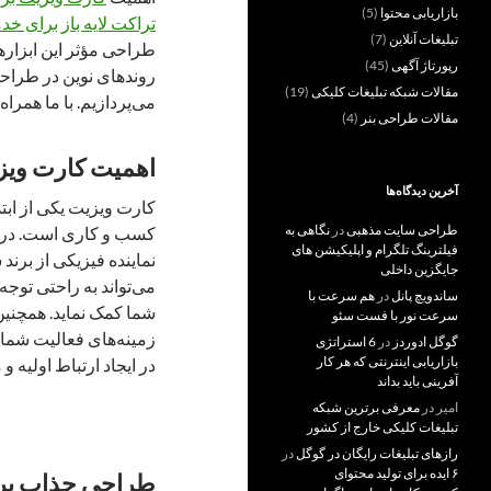
بازاریابی محتوا
(5)
تراکت لایه باز برای خ
تبلیغات آنلاین
(7)
طراحی مؤثر این ابزاره
رپورتاژ آگهی
(45)
روندهای نوین در طراحی 
مقالات شبکه تبلیغات کلیکی
(19)
می‌پردازیم. با ما همراه
مقالات طراحی بنر
(4)
اهمیت کارت ویز
آخرین دیدگاه‌ها
کارت ویزیت یکی از ابت
طراحی سایت مذهبی
در
نگاهی به
کسب و کاری است. در صن
فیلترینگ تلگرام و اپلیکیشن های
نماینده فیزیکی از بر
جایگزین داخلی
می‌تواند به راحتی توجه
ساندویچ پانل
در
هم سرعت با
شما کمک نماید. همچنی
سرعت نور با فست سئو
زمینه‌های فعالیت شما ر
گوگل ادوردز
در
6 استراتژی
بازاریابی اینترنتی که هر کار
در ایجاد ارتباط اولیه
آفرینی باید بداند
امیر
در
معرفی برترین شبکه
تبلیغات کلیکی خارج از کشور
رازهای تبلیغات رایگان در گوگل
در
۶ ایده برای تولید محتوای
طراحی جذاب بر