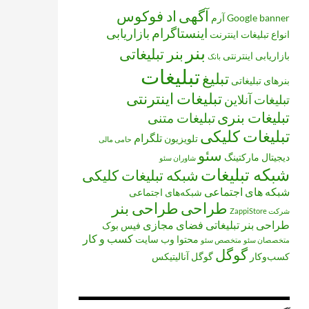
آگهی
اد فوکوس
banner
Google
آرم
اینستاگرام
بازاریابی
انواع تبلیغات
اینترنت
بنر
بنر تبلیغاتی
بازاریابی اینترنتی
بانک
تبلیغات
تبلیغ
بنرهای تبلیغاتی
تبلیغات اینترنتی
تبلیغات آنلاین
تبلیغات بنری
تبلیغات متنی
تبلیغات کلیکی
تلگرام
تلویزیون
حامی مالی
سئو
دیجیتال مارکتینگ
شاوران سئو
شبکه تبلیغات
شبکه تبلیغات کلیکی
شبکه های اجتماعی
شبکه‌های اجتماعی
طراحی
طراحی بنر
شرکت ZappiStore
طراحی بنر تبلیغاتی
فضای مجازی
فیس بوک
کسب و کار
محتوا
وب سایت
متخصصان سئو
متخصص سئو
گوگل
کسب‌وکار
گوگل آنالیتیکس