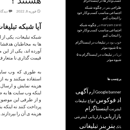
کسب‌و‌کار ها در اینستاگرام
طراحی بنر
در
چگونه شبکه
فوریه 8, 2022
دیدگاه
اجتماعی مناسب کسب‌وکار خود
را انتخاب کنم
آیا شبکه تبلیغ
maryam zarei
در
چگونه شبکه
اجتماعی مناسب کسب‌وکار خود
را انتخاب کنم
شبکه تبلیغات، یکی از ا
خوب بود
در
تبلیغات در اینستاگرام
ها به مخاطبان هدفشان
به ۵ شیوه موثر
آورده اند، یکی از این
ثریا
در
تبلیغات در اینستاگرام به ۵
قیمت گذاری نا متعار
شیوه موثر
به طوری که وب سایت ه
استفاده میکنند و به ا
برچسب ها
هزینه نمایش و ارسال ب
آگهی
banner
Google
آرم
اینکه وب سایت ها به 
اد فوکوس
و از طرفی این موضوع 
انواع تبلیغات
پرداخت کنند نه اینکه 
اینستاگرام
اینترنت
هزینه ی آن را بپردازند.
بازاریابی
بازاریابی اینترنتی
بنر
بنر تبلیغاتی
بانک