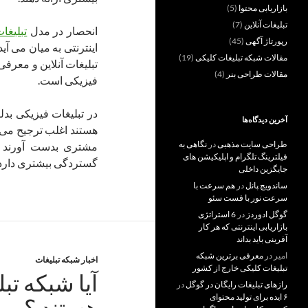
بازاریابی محتوا
(5)
تبلیغات آنلاین
(7)
انحصار در مدل
تبلیغا
رپورتاژ آگهی
(45)
اینترنتی به میان می آ
مقالات شبکه تبلیغات کلیکی
(19)
تبلیغات آنلاین و معرف
مقالات طراحی بنر
(4)
فیزیکی است.
در تبلیغات فیزیکی بد
آخرین دیدگاه‌ها
هستند اغلب ترجیح می 
طراحی سایت مذهبی
در
نگاهی به
مشتری بدست آورند ا
فیلترینگ تلگرام و اپلیکیشن های
گستردگی بیشتری دارد.
جایگزین داخلی
ساندویچ پانل
در
هم سرعت با
سرعت نور با فست سئو
گوگل ادوردز
در
6 استراتژی
بازاریابی اینترنتی که هر کار
آفرینی باید بداند
امیر
در
معرفی برترین شبکه
اخبار شبکه تبلیغات
تبلیغات کلیکی خارج از کشور
آیا شبکه تب
رازهای تبلیغات رایگان در گوگل
در
۶ ایده برای تولید محتوای
هستند ؟