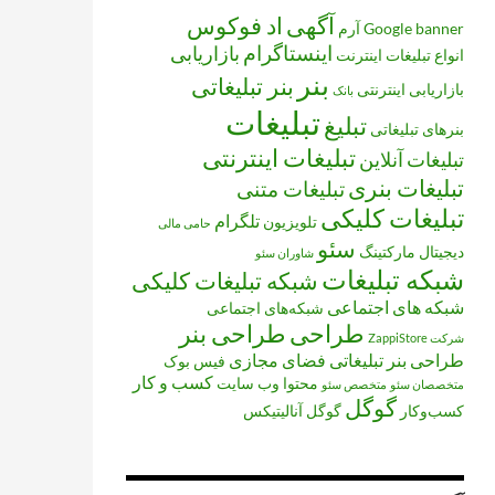
آگهی
اد فوکوس
banner
Google
آرم
اینستاگرام
بازاریابی
انواع تبلیغات
اینترنت
بنر
بنر تبلیغاتی
بازاریابی اینترنتی
بانک
تبلیغات
تبلیغ
بنرهای تبلیغاتی
تبلیغات اینترنتی
تبلیغات آنلاین
تبلیغات بنری
تبلیغات متنی
تبلیغات کلیکی
تلگرام
تلویزیون
حامی مالی
سئو
دیجیتال مارکتینگ
شاوران سئو
شبکه تبلیغات
شبکه تبلیغات کلیکی
شبکه های اجتماعی
شبکه‌های اجتماعی
طراحی
طراحی بنر
شرکت ZappiStore
طراحی بنر تبلیغاتی
فضای مجازی
فیس بوک
کسب و کار
محتوا
وب سایت
متخصصان سئو
متخصص سئو
گوگل
کسب‌وکار
گوگل آنالیتیکس