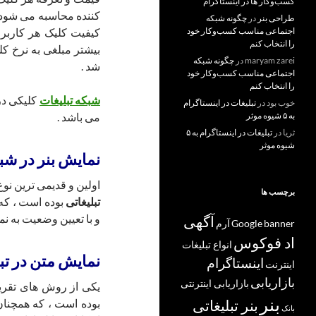
کسب‌و‌کار ها در اینستاگرام
کننده محاسبه می شود 
طراحی بنر
در
چگونه شبکه
کیفیت کلیک هر کاربر 
اجتماعی مناسب کسب‌وکار خود
را انتخاب کنم
بیشتر مبلغی به نرخ کل
maryam zarei
در
چگونه شبکه
شد .
اجتماعی مناسب کسب‌وکار خود
را انتخاب کنم
شبکه تبلیغات
کلیکی در
خوب بود
در
تبلیغات در اینستاگرام
می باشد .
به ۵ شیوه موثر
ثریا
در
تبلیغات در اینستاگرام به ۵
شیوه موثر
نمایش بنر در شبک
اولین و قدیمی ترین نو
برچسب ها
تبلیغاتی
بوده است ، که
و با تعیین وضعیت به نم
آگهی
banner
Google
آرم
اد فوکوس
انواع تبلیغات
نمایش متن در تبل
اینستاگرام
اینترنت
بازاریابی
بازاریابی اینترنتی
یکی از روش های تقری
بنر
بوده است ، که همچنان
بنر تبلیغاتی
بانک