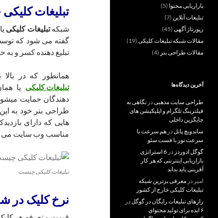
بازاریابی محتوا
(5)
تبلیغات کلیکی
تبلیغات آنلاین
(7)
شبکه
تبلیغات کلیکی
رپورتاژ آگهی
(45)
گفته می شود که توسط
مقالات شبکه تبلیغات کلیکی
(19)
تبلیغ دهنده کسر و به ح
مقالات طراحی بنر
(4)
همانطور که در بالا
آخرین دیدگاه‌ها
تبلیغات کلیکی
یا هما
دهندگان حمایت میشو
طراحی سایت مذهبی
در
نگاهی به
طراحی بنر خود به ای
فیلترینگ تلگرام و اپلیکیشن های
جایگزین داخلی
هایی که دارای بازدیدک
ساندویچ پانل
در
هم سرعت با
مناسب وب سایت می پرد
سرعت نور با فست سئو
گوگل ادوردز
در
6 استراتژی
بازاریابی اینترنتی که هر کار
آفرینی باید بداند
تبلیغات کلیکی چیست
امیر
در
معرفی برترین شبکه
تبلیغات کلیکی خارج از کشور
نرخ کلیک در شب
رازهای تبلیغات رایگان در گوگل
در
۶ ایده برای تولید محتوای
قیمت و تعرفه هر کلیک