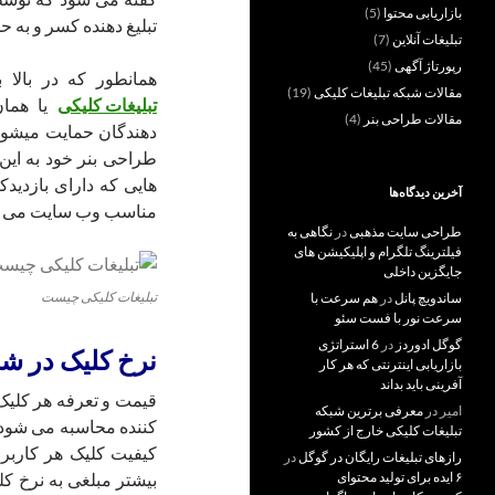
بازاریابی محتوا
(5)
تبلیغ دهنده کسر و به ح
تبلیغات آنلاین
(7)
رپورتاژ آگهی
(45)
همانطور که در بالا
مقالات شبکه تبلیغات کلیکی
(19)
تبلیغات کلیکی
یا هما
مقالات طراحی بنر
(4)
دهندگان حمایت میشو
طراحی بنر خود به ای
هایی که دارای بازدیدک
آخرین دیدگاه‌ها
مناسب وب سایت می پرد
طراحی سایت مذهبی
در
نگاهی به
فیلترینگ تلگرام و اپلیکیشن های
جایگزین داخلی
تبلیغات کلیکی چیست
ساندویچ پانل
در
هم سرعت با
سرعت نور با فست سئو
گوگل ادوردز
در
6 استراتژی
نرخ کلیک در شب
بازاریابی اینترنتی که هر کار
آفرینی باید بداند
قیمت و تعرفه هر کلیک
امیر
در
معرفی برترین شبکه
کننده محاسبه می شود 
تبلیغات کلیکی خارج از کشور
کیفیت کلیک هر کاربر 
رازهای تبلیغات رایگان در گوگل
در
بیشتر مبلغی به نرخ کل
۶ ایده برای تولید محتوای