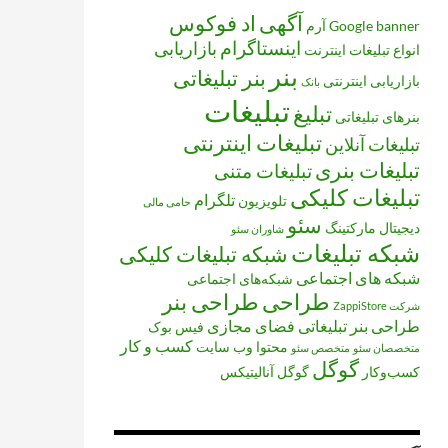
آگهی
اد فوکوس
banner
Google
آرم
اینستاگرام
بازاریابی
انواع تبلیغات
اینترنت
بنر
بنر تبلیغاتی
بازاریابی اینترنتی
بانک
تبلیغات
تبلیغ
بنرهای تبلیغاتی
تبلیغات اینترنتی
تبلیغات آنلاین
تبلیغات بنری
تبلیغات متنی
تبلیغات کلیکی
تلگرام
تلویزیون
حامی مالی
سئو
دیجیتال مارکتینگ
شاوران سئو
شبکه تبلیغات
شبکه تبلیغات کلیکی
شبکه های اجتماعی
شبکه‌های اجتماعی
طراحی
طراحی بنر
شرکت ZappiStore
طراحی بنر تبلیغاتی
فضای مجازی
فیس بوک
کسب و کار
محتوا
وب سایت
متخصصان سئو
متخصص سئو
گوگل
کسب‌وکار
گوگل آنالیتیکس