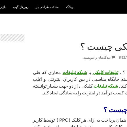
رفتن به نوشته‌ها
وبلاگ
مقالات طراحی بنر
رپورتاژ آگهی
بازار
یکی چیست ؟
REZ
دیدگاه‌تان را بنویسید:
؟ ،
تبلیغات کلیکی
یا
شبکه تبلیغات
مجازی که طی
ه جایگاه مناسبی در بین کاربران اینترنتی و اغلب
ند .
شبکه تبلیغات
کلیکی ، از دو جهت بسیار توانسته
ت کسب در آمد در اینترنت را به سادگی ایجاد کند.
 چیست ؟
یا همان پرداخت به ازای هر کلیک ( PPC ) توسط کاربر
 کلیک کاربر بر روی
بنر تبلیغاتی
، مبلغی از شرکت