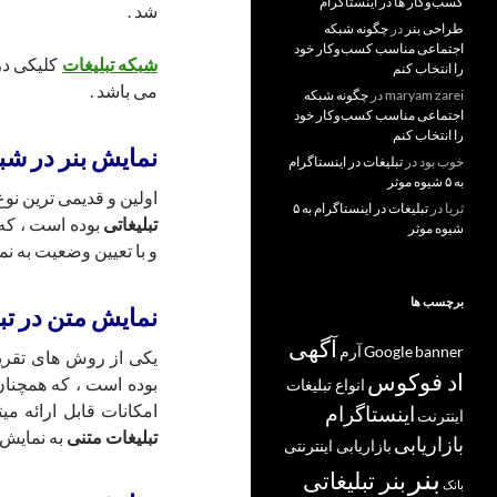
کسب‌و‌کار ها در اینستاگرام
شد .
طراحی بنر
در
چگونه شبکه
اجتماعی مناسب کسب‌وکار خود
شبکه تبلیغات
کلیکی در
را انتخاب کنم
می باشد .
maryam zarei
در
چگونه شبکه
اجتماعی مناسب کسب‌وکار خود
را انتخاب کنم
نمایش بنر در شبک
خوب بود
در
تبلیغات در اینستاگرام
به ۵ شیوه موثر
اولین و قدیمی ترین نو
ثریا
در
تبلیغات در اینستاگرام به ۵
تبلیغاتی
بوده است ، که
شیوه موثر
و با تعیین وضعیت به نم
برچسب ها
نمایش متن در تبل
آگهی
banner
Google
آرم
یکی از روش های تقری
اد فوکوس
بوده است ، که همچنان
انواع تبلیغات
امکانات قابل ارائه می
اینستاگرام
اینترنت
تبلیغات متنی
به نمایش 
بازاریابی
بازاریابی اینترنتی
بنر
بنر تبلیغاتی
بانک