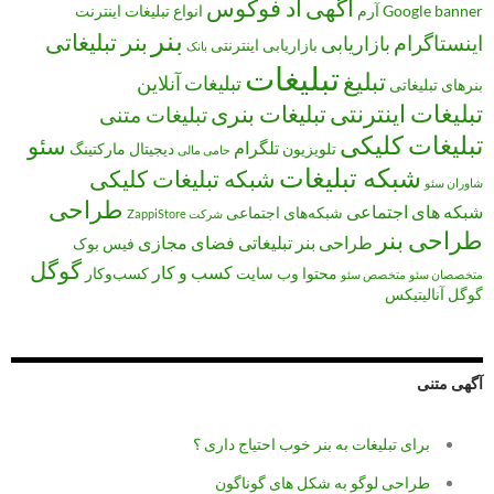
آگهی
اد فوکوس
banner
Google
آرم
انواع تبلیغات
اینترنت
بنر
بنر تبلیغاتی
اینستاگرام
بازاریابی
بازاریابی اینترنتی
بانک
تبلیغات
تبلیغ
تبلیغات آنلاین
بنرهای تبلیغاتی
تبلیغات اینترنتی
تبلیغات بنری
تبلیغات متنی
تبلیغات کلیکی
سئو
تلگرام
تلویزیون
دیجیتال مارکتینگ
حامی مالی
شبکه تبلیغات
شبکه تبلیغات کلیکی
شاوران سئو
طراحی
شبکه های اجتماعی
شبکه‌های اجتماعی
شرکت ZappiStore
طراحی بنر
طراحی بنر تبلیغاتی
فضای مجازی
فیس بوک
گوگل
کسب و کار
محتوا
وب سایت
کسب‌وکار
متخصصان سئو
متخصص سئو
گوگل آنالیتیکس
آگهی متنی
برای تبلیغات به بنر خوب احتیاج داری ؟
طراحی لوگو به شکل های گوناگون