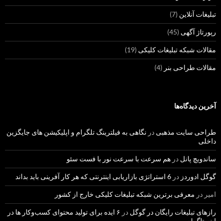
تبلیغات آنلاین
(7)
رپورتاژ آگهی
(45)
مقالات شبکه تبلیغات کلیکی
(19)
مقالات طراحی بنر
(4)
آخرین دیدگاه‌ها
طراحی سایت مذهبی
در
نگاهی به فیلترینگ تلگرام و اپلیکیشن های جایگزین
داخلی
ساندویچ پانل
در
هم سرعت با سرعت نور با فست سئو
گوگل ادوردز
در
6 استراتژی بازاریابی اینترنتی که هر کار آفرینی باید بداند
امیر
در
معرفی برترین شبکه تبلیغات کلیکی خارج از کشور
رازهای تبلیغات رایگان در گوگل
در
۶ ایده برای تولید محتوای کسب‌و‌کار ها در
اینستاگرام