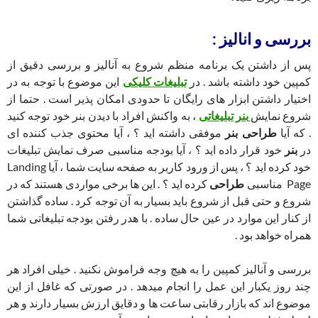
بررسی و انالیز :
پس از داشتن یک برنامه منظم شروع به آنالیز و بررسی دقیق از
کمپین خود داشته باشد . در
تبلیغات کلیکی
این موضوع با توجه به در
اختیار داشتن ابزار های رایگان تا حدودی امکان پذیر است . حتما از
شروع نمایش
بنر تبلیغاتی
، به واکنش افراد با دیدن بنر خود توجه کنید
. که آیا
طراحی بنر
موفقی داشته اید ؟ ، آیا محتوی جذب کننده ای
در
بنر
خود قرار داده اید ؟ ، آیا بودجه مناسبی صرف نمایش تبلیغات
خود کرده اید ؟ ، پس از ورود کاربر به صفحه سایت شما ، آیا Landing
Page مناسبی
طراحی
کرده اید ؟ . این ها برخی مواردی هستند که در
شروع و حتی قبل از شروع باید بسیار به آن توجه کرد . ساده گذاشتن
از کنار این موارد در عین حال ساده . با هدر رفتن بودجه تبلیغاتی شما
همراه خواهد بود .
بررسی و آنالیز کمپین را به هیچ وجه فراموش نکنید . خیلی افراد هر
چند روز یکبار این عمل را انجام میدهد . در صورتی که غافل از این
موضوع اند که بازار رقابتی ساعت ها و دقایق ارزش بسیار دارند و هر