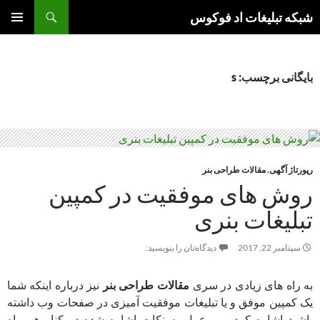
جست‌وجو
شبکه تبلیغات اد فوکوس
رفتن
فهرست
به
اصلی
نوشته‌ها
بایگانی برچسب: s
رپورتاژ آگهی
,
مقالات طراحی بنر
روش های موفقیت در کمپین
تبلیغات بنری
سپتامبر 22, 2017
دیدگاه‌تان را بنویسید:
به راه های زیادی در سری
مقالات طراحی بنر
نیز درباره اینکه شما
یک کمپین موفق و یا تبلیغات موفقیت آمیزی در صفحات وب داشته
باشید اشاره کردیم . عمل به نکات اشاره شده در کنار هم راه