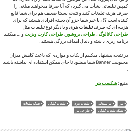
کمپین تبلیغاتی نشأت می گیرد ، که آیا صرفا میخواهید مبلغی را
صرف هزینه تبلیغات کنید و نتیجه نسبتا ضعیف هم برای شما قانع
کننده است ؟! ، یا خیر شما جزو آن دسته افرادی هستید که برای
هزینه ای که صرف
تبلیغات بنری
و یا دیگر نوع تبلیغات مثل
طراحی کاتالوگ
،
طراحی بروشور
،
طراحی کارت ویزیت
و … میکنند
برنامه ریزی داشته و دنبال اهداف بزرگی هستند .
در نتیجه پیشنهاد میکنیم از نکات و مواردی که باعث کاهش میزان
محبوبیت Banner شما میشود تا جای ممکن استفاده ای نداشته باشید
.
منبع :
شکست بنر
بنر
بنر تبلیغاتی
تبلیغات بنری
تبلیغات کلیکی
شبکه تبلیغات
شبکه تبلیغات کلیکی
طراحی بنر