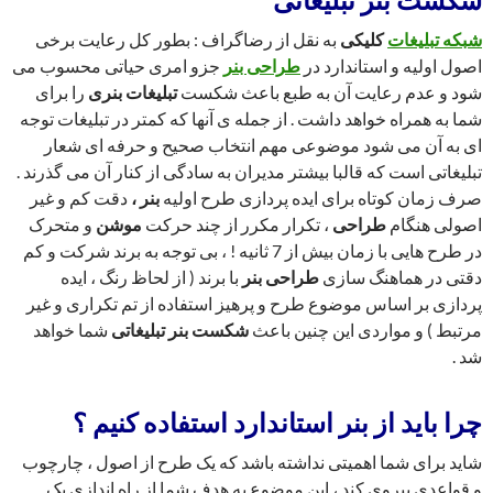
شبکه تبلیغات
کلیکی
به نقل از رضاگراف : بطور کل رعایت برخی
اصول اولیه و استاندارد در
طراحی بنر
جزو امری حیاتی محسوب می
شود و عدم رعایت آن به طبع باعث شکست
تبلیغات بنری
را برای
شما به همراه خواهد داشت . از جمله ی آنها که کمتر در تبلیغات توجه
ای به آن می شود موضوعی مهم انتخاب صحیح و حرفه ای شعار
تبلیغاتی است که قالبا بیشتر مدیران به سادگی از کنار آن می گذرند .
صرف زمان کوتاه برای ایده پردازی طرح اولیه
بنر ،
دقت کم و غیر
اصولی هنگام
طراحی
، تکرار مکرر از چند حرکت
موشن
و متحرک
در طرح هایی با زمان بیش از 7 ثانیه ! ، بی توجه به برند شرکت و کم
دقتی در هماهنگ سازی
طراحی بنر
با برند ( از لحاظ رنگ ، ایده
پردازی بر اساس موضوع طرح و پرهیز استفاده از تم تکراری و غیر
مرتبط ) و مواردی این چنین باعث
شکست بنر تبلیغاتی
شما خواهد
شد .
چرا باید از
بنر
استاندارد استفاده کنیم ؟
شاید برای شما اهمیتی نداشته باشد که یک طرح از اصول ، چارچوب
و قواعدی پیروی کند ، این موضوع به هدف شما از راه اندازی یک