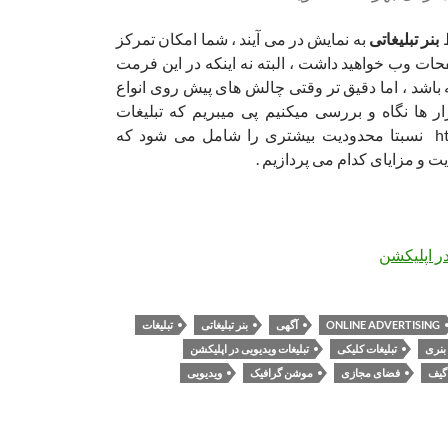
ط
بنر تبلیغاتی
به نمایش در می آیند ، شما امکان تمرکز
ات وب خواهید داشت ، البته نه اینکه در این فرمت
باشد ، اما دقیق تر وقتی چالش های پیش روی انواع
ر ها نگاه و بررسی میکنیم پی میبریم که تبلیغات
ویدیویی و تبلیغات html نسبتا محدودیت بیشتری را شامل می شود که
ت و مزایای کدام می پردازیم .
در اپلیکشن
ONLINE ADVERTISING
آگهی
بنر تبلیغاتی
تبلیغات
 بنری
تبلیغات کلیکی
تبلیغات ویدیویی در اپلیکشن
گیف
فضای مجازی
موشن گرافیک
ویدیویی