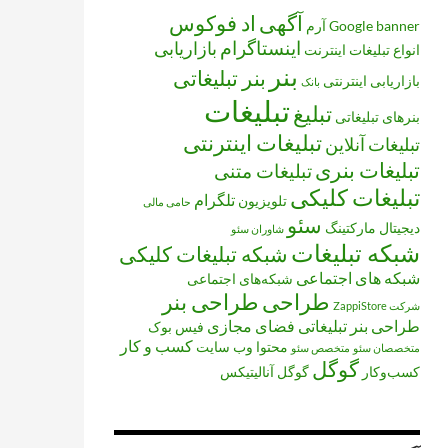
آگهی
اد فوکوس
banner
Google
آرم
اینستاگرام
بازاریابی
انواع تبلیغات
اینترنت
بنر
بنر تبلیغاتی
بازاریابی اینترنتی
بانک
تبلیغات
تبلیغ
بنرهای تبلیغاتی
تبلیغات اینترنتی
تبلیغات آنلاین
تبلیغات بنری
تبلیغات متنی
تبلیغات کلیکی
تلگرام
تلویزیون
حامی مالی
سئو
دیجیتال مارکتینگ
شاوران سئو
شبکه تبلیغات
شبکه تبلیغات کلیکی
شبکه های اجتماعی
شبکه‌های اجتماعی
طراحی
طراحی بنر
شرکت ZappiStore
طراحی بنر تبلیغاتی
فضای مجازی
فیس بوک
کسب و کار
محتوا
وب سایت
متخصصان سئو
متخصص سئو
گوگل
کسب‌وکار
گوگل آنالیتیکس