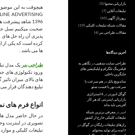
بازاریابی محتوا
(5)
هیچوقت به این موضوع
تبلیغات آنلاین
(7)
رپورتاژ آگهی
(45)
1396 شاهد پیشرفت
مقالات شبکه تبلیغات کلیکی
(19)
صحبت میکنیم نسل جدید
مقالات طراحی بنر
(4)
پذیری آن راه حل های م
کرده است که یکی از ای
ها می باشد .
آخرین دیدگاه‌ها
طراحی سایت مذهبی
در
نگاهی به
طراحی بنر
یک مدل تبل
فیلترینگ تلگرام و اپلیکیشن های
ورود تکنولوژی های جدی
جایگزین داخلی
های بالای میزان تاثیر
ساندویچ پانل
در
هم سرعت با
تبلیغ دهندگان قرار می گ
سرعت نور با فست سئو
گوگل ادوردز
در
6 استراتژی
بازاریابی اینترنتی که هر کار
انواع فرم های ن
آفرینی باید بداند
امیر
در
معرفی برترین شبکه
در حال حاضر مدل های
تبلیغات کلیکی خارج از کشور
تصویری در اینترنت وجود
رازهای تبلیغات رایگان در گوگل
در
تبلیغات کلیکی و موارد 
۶ ایده برای تولید محتوای