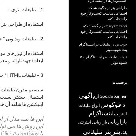
کسب‌و‌کار ها در اینستاگرام
طراحی بنر
در
چگونه شبکه
1 – تبلیغات بنری :
اجتماعی مناسب کسب‌وکار خود
را انتخاب کنم
استفاده از طراحی بنر 
maryam zarei
در
چگونه شبکه
اجتماعی مناسب کسب‌وکار خود
را انتخاب کنم
2 – تبلیغات ویدیویی * جدید * :
خوب بود
در
تبلیغات در اینستاگرام
به ۵ شیوه موثر
استفاده از تیزرهای م
ثریا
در
تبلیغات در اینستاگرام به ۵
ابعاد ) جهت ارائه و م
شیوه موثر
3 – تبلیغات HTML * جدید * :
برچسب ها
آگهی
banner
Google
آرم
استقبال بیشتر نسبت
اد فوکوس
اپلیکشن ها شاهد آن هس
انواع تبلیغات
اینستاگرام
اینترنت
این ها سه مدل از ا
بازاریابی
بازاریابی اینترنتی
این روش ها می توان
بنر
بنر تبلیغاتی
یا Click Advertising ) از آن بهره مند شوید .
بانک