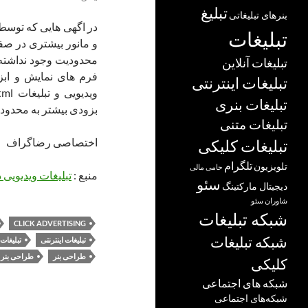
تبلیغ
بنرهای تبلیغاتی
در اگهی هایی که توس
تبلیغات
و مانور بیشتری در صفح
محدودیت وجود نداشته 
تبلیغات آنلاین
فرم های نمایش و ابزا
تبلیغات اینترنتی
تبلیغات بنری
بزودی بیشتر به محدودی
تبلیغات متنی
اختصاصی رضاگراف
تبلیغات کلیکی
تلگرام
تلویزیون
حامی مالی
منبع :
تبلیغات ویدیویی 
سئو
دیجیتال مارکتینگ
شاوران سئو
شبکه تبلیغات
CLICK ADVERTISING
شبکه تبلیغات
تبلیغات اینترنتی
تبلیغات
طراحی بنر
طراحی بنر 
کلیکی
شبکه های اجتماعی
شبکه‌های اجتماعی