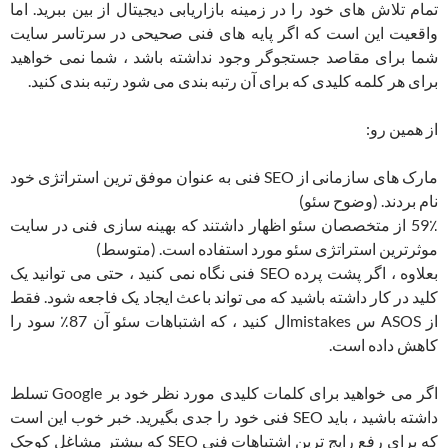
تمام تلاش های خود را در زمینه بازاریابی دیجیتال از بین ببرید. اما
واقعیت این است که اگر پایه های فنی صحیحی در سرتاسر سایت
شما برای مقاصد جستجوگر وجود نداشته باشد ، شما نمی خواهید
برای هر کلمه کلیدی که برای آن رتبه بندی می شود رتبه بندی کنید.
از همین رو:
مارک های سازمانی از SEO فنی به عنوان موفق ترین استراتژی خود
نام بردند. (وضوح سئو)
59٪ از متخصصان سئو اظهار داشتند که بهینه سازی فنی در سایت
موثرترین استراتژی سئو مورد استفاده است. (متوسط)
بعلاوه ، اگر پشت پرده SEO فنی نگاه نمی کنید ، حتی می توانید یک
کلید در کار داشته باشید که می تواند باعث ایجاد یک فاجعه شود. فقط
از ASOS س mistakesال کنید ، که اشتباهات سئو آن 87٪ سود را
کاهش داده است.
اگر می خواهید برای کلمات کلیدی مورد نظر خود بر Google تسلط
داشته باشید ، باید SEO فنی خود را جدی بگیرید. خبر خوب این است
که برای رفع رایج ترین اشتباهات فنی SEO که بیشتر مشاغل کوچک