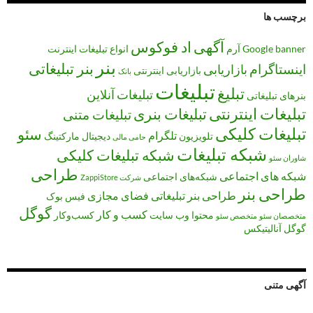
برچسب ها
آگهی
اد فوکوس
banner
Google
آرم
انواع تبلیغات
اینترنت
بنر
بنر تبلیغاتی
اینستاگرام
بازاریابی
بازاریابی اینترنتی
بانک
تبلیغات
تبلیغ
تبلیغات آنلاین
بنرهای تبلیغاتی
تبلیغات اینترنتی
تبلیغات بنری
تبلیغات متنی
تبلیغات کلیکی
سئو
تلگرام
تلویزیون
دیجیتال مارکتینگ
حامی مالی
شبکه تبلیغات
شبکه تبلیغات کلیکی
شاوران سئو
طراحی
شبکه های اجتماعی
شبکه‌های اجتماعی
شرکت ZappiStore
طراحی بنر
طراحی بنر تبلیغاتی
فضای مجازی
فیس بوک
گوگل
کسب و کار
محتوا
وب سایت
کسب‌وکار
متخصصان سئو
متخصص سئو
گوگل آنالیتیکس
آگهی متنی