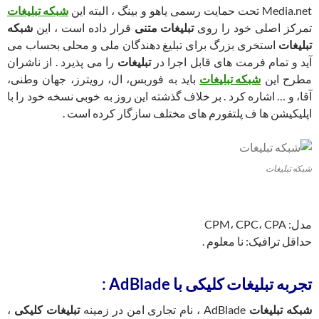
Media.net تحت حمایت رسمی یاهو و بینگ ، البته این
شبکه تبلیغات
تمرکز اصلی خود را روی
تبلیغات متنی
قرار داده است ، این
شبکه
تبلیغات
استخری بزرگ برای تبلیغ دهندگان ملی و محلی بحساب می
آید و تمام فرمت های قابل اجرا در
تبلیغات
را می پذیرد . از ناشران
مطرح این
شبکه تبلیغات
باید به فوربس، ال، رویترز، جهان وطنی،
آقا، و … اشاره کرد . بر خلاف گذشته این روز به خوبی نسخه خود را با
اپلیکیشن ها ف پلتفورم های مختلف سازگار کرده است .
شبکه تبلیغات
مدل: CPM، CPC، CPA
حداقل ترافیک: نا معلوم .
تجربه تبلیغات کلیکی با AdBlade :
شبکه تبلیغات
AdBlade ، نام تجاری امن در زمینه
تبلیغات کلیکی
،