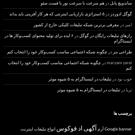
ساندویچ پانل
در
هم سرعت با سرعت نور با فست سئو
گوگل ادوردز
در
6 استراتژی بازاریابی اینترنتی که هر کار آفرینی باید بداند
امیر
در
معرفی برترین شبکه تبلیغات کلیکی خارج از کشور
رازهای تبلیغات رایگان در گوگل
در
۶ ایده برای تولید محتوای کسب‌و‌کار ها در
اینستاگرام
طراحی بنر
در
چگونه شبکه اجتماعی مناسب کسب‌وکار خود را انتخاب کنم
maryam zarei
در
چگونه شبکه اجتماعی مناسب کسب‌وکار خود را انتخاب
کنم
خوب بود
در
تبلیغات در اینستاگرام به ۵ شیوه موثر
ثریا
در
تبلیغات در اینستاگرام به ۵ شیوه موثر
برچسب ها
آگهی
اد فوکوس
banner
Google
آرم
انواع تبلیغات
اینترنت