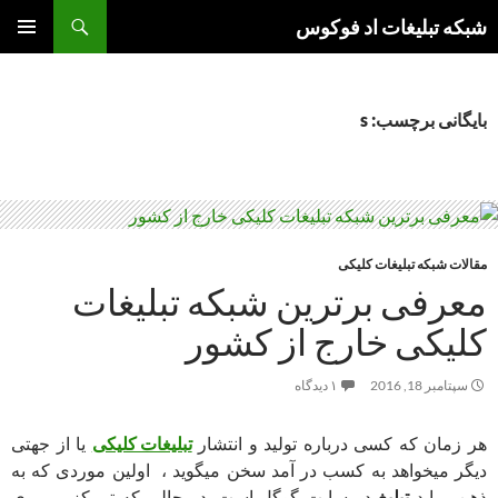
جست‌وجو
شبکه تبلیغات اد فوکوس
رفتن
فهرست
به
اصلی
نوشته‌ها
بایگانی برچسب: s
مقالات شبکه تبلیغات کلیکی
معرفی برترین شبکه تبلیغات
کلیکی خارج از کشور
سپتامبر 18, 2016
۱ دیدگاه
هر زمان که کسی درباره تولید و انتشار
تبلیغات کلیکی
یا از جهتی
دیگر میخواهد به کسب در آمد سخن میگوید ، اولین موردی که به
ذهن میاید
تبلیغ
در سایت گوگل است .در حالی که تمرکز بر روی