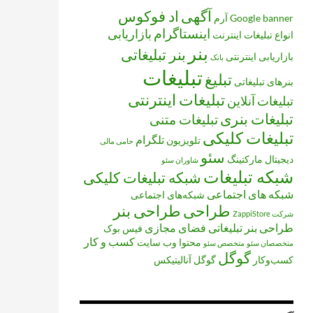
آگهی
اد فوکوس
banner
Google
آرم
اینستاگرام
بازاریابی
انواع تبلیغات
اینترنت
بنر
بنر تبلیغاتی
بازاریابی اینترنتی
بانک
تبلیغات
تبلیغ
بنرهای تبلیغاتی
تبلیغات اینترنتی
تبلیغات آنلاین
تبلیغات بنری
تبلیغات متنی
تبلیغات کلیکی
تلگرام
تلویزیون
حامی مالی
سئو
دیجیتال مارکتینگ
شاوران سئو
شبکه تبلیغات
شبکه تبلیغات کلیکی
شبکه های اجتماعی
شبکه‌های اجتماعی
طراحی
طراحی بنر
شرکت ZappiStore
طراحی بنر تبلیغاتی
فضای مجازی
فیس بوک
کسب و کار
محتوا
وب سایت
متخصصان سئو
متخصص سئو
گوگل
کسب‌وکار
گوگل آنالیتیکس