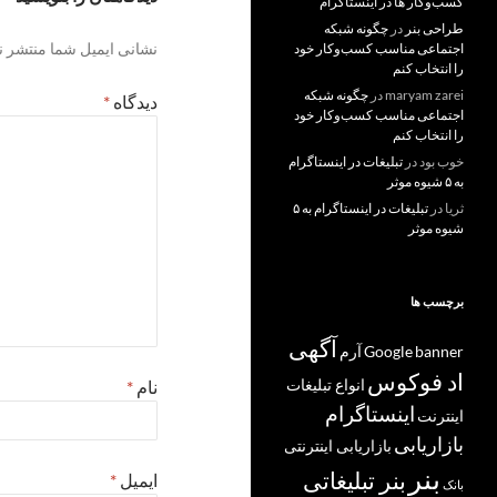
کسب‌و‌کار ها در اینستاگرام
طراحی بنر
در
چگونه شبکه
نشانی ایمیل شما منتشر ن
اجتماعی مناسب کسب‌وکار خود
را انتخاب کنم
maryam zarei
در
چگونه شبکه
دیدگاه
*
اجتماعی مناسب کسب‌وکار خود
را انتخاب کنم
خوب بود
در
تبلیغات در اینستاگرام
به ۵ شیوه موثر
ثریا
در
تبلیغات در اینستاگرام به ۵
شیوه موثر
برچسب ها
آگهی
banner
Google
آرم
اد فوکوس
انواع تبلیغات
نام
*
اینستاگرام
اینترنت
بازاریابی
بازاریابی اینترنتی
بنر
بنر تبلیغاتی
ایمیل
*
بانک