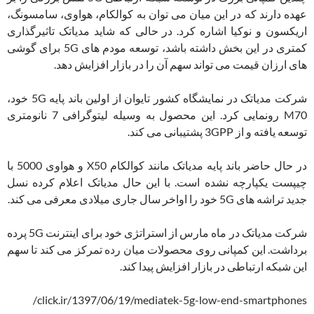
عهده دارند که در این میان می توان به کوالکام، هواوی، سامسونگ،
اریکسون و نوکیا اشاره کرد. در حالی که شاید مدیاتک تاثیرگذاری
کمتری در این بخش داشته باشد، توسعه مودم های 5G برای گوشی
های ارزان قیمت می تواند سهم آن را در بازار افزایش دهد.
شرکت مدیاتک در نمایشگاه کشور تایوان از اولین باند پایه 5G خود،
M70 رونمایی کرد. این محصول به وسیله لیتوگرافی 7 نانومتری
توسعه یافته و از 3GPP پشتیبانی می کند.
در حال حاضر باند پایه مدیاتک مانند کوالکام X50 و هواوی 5000 با
چیپست یکپارچه نشده است. با این حال مدیاتک اعلام کرده نسل
جدید تراشه های 5G خود را اواخر سال جاری میلادی معرفی می کند.
شرکت مدیاتک در ماه مارس از استراتژی خود برای اینترنت 5G پرده
برداشت. این کمپانی روی محصولات میان رده تمرکز می کند تا سهم
این شبکه ارتباطی در بازار افزایش پیدا کند.
click.ir/1397/06/19/mediatek-5g-low-end-smartphones/