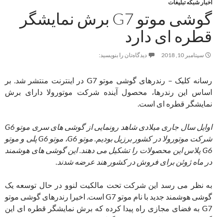
اخبار شبکه تبلیغات
گوشی موتو G7 برش نمایشگر
قطره ای دارد
سپتامبر 10, 2018
دیدگاه‌تان را بنویسید:
رسانه کلیک – رندرهای گوشی موتو G7 در اینترنت منتشر شد. بر
اساس این رندرها، محصول آینده شرکت موتورولا دارای برش
نمایشگر قطره ای است.
اوایل سال جاری میلادی شاهد رونمایی از گوشی های سری موتو G6
شرکت موتورولا در کشور برزیل بودیم. موتو G6، موتو G6 پلی و موتو
G6 پلاس این محصولات را تشکیل می دهند. این گوشی های هوشمند
در ماه ژوئن برای فروش در کشور هند عرضه شدند.
به نظر می رسد این شرکت تحت مالکیت لنوو در حال توسعه یک
گوشی هوشمند جدید با نام موتو G7 است. اخیرا رندرهای گوشی موتو
G7 به فضای مجازی راه پیدا کرده که برش نمایشگر قطره ای این