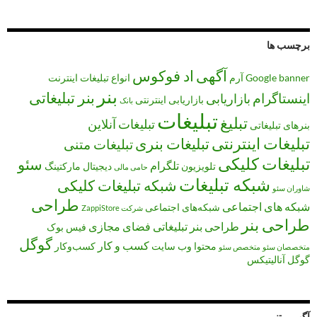
برچسب ها
آگهی
اد فوکوس
banner
Google
آرم
انواع تبلیغات
اینترنت
بنر
بنر تبلیغاتی
اینستاگرام
بازاریابی
بازاریابی اینترنتی
بانک
تبلیغات
تبلیغ
تبلیغات آنلاین
بنرهای تبلیغاتی
تبلیغات اینترنتی
تبلیغات بنری
تبلیغات متنی
تبلیغات کلیکی
سئو
تلگرام
تلویزیون
دیجیتال مارکتینگ
حامی مالی
شبکه تبلیغات
شبکه تبلیغات کلیکی
شاوران سئو
طراحی
شبکه های اجتماعی
شبکه‌های اجتماعی
شرکت ZappiStore
طراحی بنر
طراحی بنر تبلیغاتی
فضای مجازی
فیس بوک
گوگل
کسب و کار
محتوا
وب سایت
کسب‌وکار
متخصصان سئو
متخصص سئو
گوگل آنالیتیکس
آگهی متنی