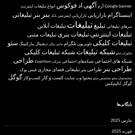
آگهی
اد فوکوس
banner
Google
آرم
انواع تبلیغات
اینترنت
بنر
بنر تبلیغاتی
اینستاگرام
بازاریابی
بازاریابی اینترنتی
بانک
تبلیغات
تبلیغ
تبلیغات آنلاین
بنرهای تبلیغاتی
تبلیغات اینترنتی
تبلیغات بنری
تبلیغات متنی
تبلیغات کلیکی
سئو
تلگرام
تلویزیون
دیجیتال مارکتینگ
حامی مالی
شبکه تبلیغات
شبکه تبلیغات کلیکی
شاوران سئو
طراحی
شبکه های اجتماعی
شبکه‌های اجتماعی
شرکت ZappiStore
طراحی بنر
طراحی بنر تبلیغاتی
فضای مجازی
فیس بوک
گوگل
کسب و کار
محتوا
وب سایت
کسب‌وکار
متخصصان سئو
متخصص سئو
گوگل آنالیتیکس
بایگانی‌ها
مارس 2025
فوریه 2025