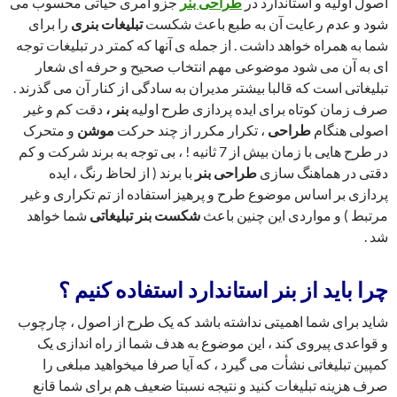
اصول اولیه و استاندارد در
طراحی بنر
جزو امری حیاتی محسوب می
شود و عدم رعایت آن به طبع باعث شکست
تبلیغات بنری
را برای
شما به همراه خواهد داشت . از جمله ی آنها که کمتر در تبلیغات توجه
ای به آن می شود موضوعی مهم انتخاب صحیح و حرفه ای شعار
تبلیغاتی است که قالبا بیشتر مدیران به سادگی از کنار آن می گذرند .
صرف زمان کوتاه برای ایده پردازی طرح اولیه
بنر ،
دقت کم و غیر
اصولی هنگام
طراحی
، تکرار مکرر از چند حرکت
موشن
و متحرک
در طرح هایی با زمان بیش از 7 ثانیه ! ، بی توجه به برند شرکت و کم
دقتی در هماهنگ سازی
طراحی بنر
با برند ( از لحاظ رنگ ، ایده
پردازی بر اساس موضوع طرح و پرهیز استفاده از تم تکراری و غیر
مرتبط ) و مواردی این چنین باعث
شکست بنر تبلیغاتی
شما خواهد
شد .
چرا باید از
بنر
استاندارد استفاده کنیم ؟
شاید برای شما اهمیتی نداشته باشد که یک طرح از اصول ، چارچوب
و قواعدی پیروی کند ، این موضوع به هدف شما از راه اندازی یک
کمپین تبلیغاتی نشأت می گیرد ، که آیا صرفا میخواهید مبلغی را
صرف هزینه تبلیغات کنید و نتیجه نسبتا ضعیف هم برای شما قانع