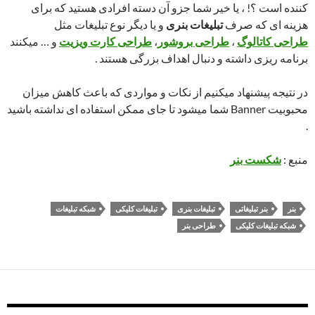
کننده است ؟! ، یا خیر شما جزو آن دسته افرادی هستید که برای
هزینه ای که صرف
تبلیغات بنری
و یا دیگر نوع تبلیغات مثل
طراحی کاتالوگ
،
طراحی بروشور
،
طراحی کارت ویزیت
و … میکنند
برنامه ریزی داشته و دنبال اهداف بزرگی هستند .
در نتیجه پیشنهاد میکنیم از نکات و مواردی که باعث کاهش میزان
محبوبیت Banner شما میشود تا جای ممکن استفاده ای نداشته باشید
.
منبع :
شکست بنر
بنر
بنر تبلیغاتی
تبلیغات بنری
تبلیغات کلیکی
شبکه تبلیغات
شبکه تبلیغات کلیکی
طراحی بنر