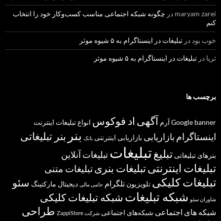
maryam zarei
در
چگونه شبکه اجتماعی مناسب کسب‌وکار خود را انتخاب
کنم
خوب بود
در
تبلیغات در اینستاگرام به ۵ شیوه موثر
ثریا
در
تبلیغات در اینستاگرام به ۵ شیوه موثر
برچسب ها
آگهی
اد فوکوس
banner
Google
آرم
انواع تبلیغات
اینترنت
بنر
بنر تبلیغاتی
اینستاگرام
بازاریابی
بازاریابی اینترنتی
بانک
تبلیغات
تبلیغ
تبلیغات آنلاین
بنرهای تبلیغاتی
تبلیغات اینترنتی
تبلیغات بنری
تبلیغات متنی
تبلیغات کلیکی
سئو
تلگرام
تلویزیون
دیجیتال مارکتینگ
حامی مالی
شبکه تبلیغات
شبکه تبلیغات کلیکی
شاوران سئو
طراحی
شبکه های اجتماعی
شبکه‌های اجتماعی
شرکت ZappiStore