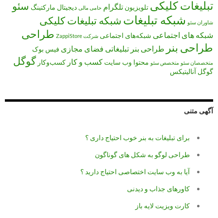
تبلیغات کلیکی
سئو
تلگرام
تلویزیون
دیجیتال مارکتینگ
حامی مالی
شبکه تبلیغات
شبکه تبلیغات کلیکی
شاوران سئو
طراحی
شبکه های اجتماعی
شبکه‌های اجتماعی
شرکت ZappiStore
طراحی بنر
طراحی بنر تبلیغاتی
فضای مجازی
فیس بوک
گوگل
کسب و کار
محتوا
وب سایت
کسب‌وکار
متخصصان سئو
متخصص سئو
گوگل آنالیتیکس
آگهی متنی
برای تبلیغات به بنر خوب احتیاج داری ؟
طراحی لوگو به شکل های گوناگون
آیا به وب سایت اختصاصی احتیاج دارید ؟
کاورهای جذاب و دیدنی
کارت ویزیت لایه باز