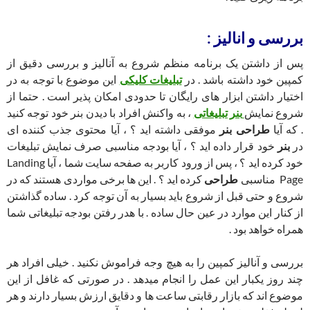
بررسی و انالیز :
پس از داشتن یک برنامه منظم شروع به آنالیز و بررسی دقیق از
کمپین خود داشته باشد . در
تبلیغات کلیکی
این موضوع با توجه به در
اختیار داشتن ابزار های رایگان تا حدودی امکان پذیر است . حتما از
شروع نمایش
بنر تبلیغاتی
، به واکنش افراد با دیدن بنر خود توجه کنید
. که آیا
طراحی بنر
موفقی داشته اید ؟ ، آیا محتوی جذب کننده ای
در
بنر
خود قرار داده اید ؟ ، آیا بودجه مناسبی صرف نمایش تبلیغات
خود کرده اید ؟ ، پس از ورود کاربر به صفحه سایت شما ، آیا Landing
Page مناسبی
طراحی
کرده اید ؟ . این ها برخی مواردی هستند که در
شروع و حتی قبل از شروع باید بسیار به آن توجه کرد . ساده گذاشتن
از کنار این موارد در عین حال ساده . با هدر رفتن بودجه تبلیغاتی شما
همراه خواهد بود .
بررسی و آنالیز کمپین را به هیچ وجه فراموش نکنید . خیلی افراد هر
چند روز یکبار این عمل را انجام میدهد . در صورتی که غافل از این
موضوع اند که بازار رقابتی ساعت ها و دقایق ارزش بسیار دارند و هر