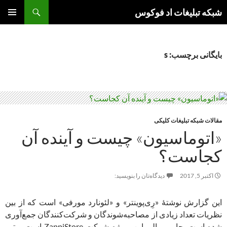
جست‌وجو
شبکه تبلیغات اد فوکوس
رفتن
فهرست
به
اصلی
نوشته‌ها
بایگانی برچسب: s
مقالات شبکه تبلیغات کلیکی
«اتوماسیون» چیست و آینده آن
کجاست؟
اکتبر 5, 2017
دیدگاه‌تان را بنویسید:
این گزارش نوشتۀ «رِی‌پوینتر» و «لئونارد مورفی» است که از بین
نظریات تعداد زیادی از مصاحبه‌شوندگان و شرکت‌‌کنندگان جمع‌آوری
شده است. حامی مالی این پروژه شرکت ZappiStore است و تیم