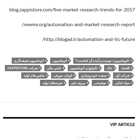
blog.zappistore.com/five-market-research-trends-for-2017
newmr.org/automation-and-market-research-report/
http://blogad.ir/automation-and-its-future/
«اتوماسیون» چیست و آینده آن کجاست؟
اتوماسیون
اتوماسیون شیشه‌گری
اقتصاد
بانک
تکنولوژی اتوماسیون
حامی مالی
شرکت ZAPPISTORE
شرکت اپل
صنعت خودروسازی
لئونارد مورفی
ماشین‌های اولیه
مواد غذایی
نوشیدنی
نیروی ذهن
هزینه‌های تولید
VIP ARTICLE