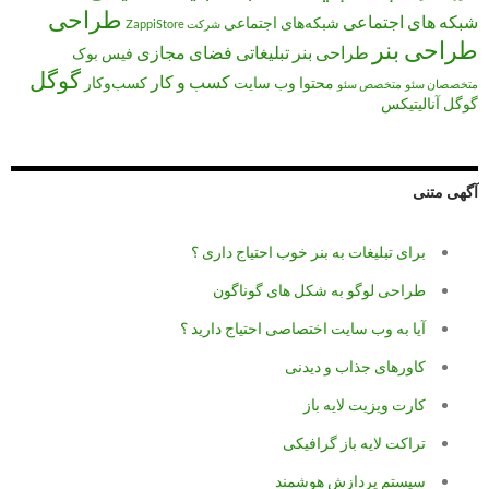
طراحی
شبکه های اجتماعی
شبکه‌های اجتماعی
شرکت ZappiStore
طراحی بنر
طراحی بنر تبلیغاتی
فضای مجازی
فیس بوک
گوگل
کسب و کار
محتوا
وب سایت
کسب‌وکار
متخصصان سئو
متخصص سئو
گوگل آنالیتیکس
آگهی متنی
برای تبلیغات به بنر خوب احتیاج داری ؟
طراحی لوگو به شکل های گوناگون
آیا به وب سایت اختصاصی احتیاج دارید ؟
کاورهای جذاب و دیدنی
کارت ویزیت لایه باز
تراکت لایه باز گرافیکی
سیستم پردازش هوشمند