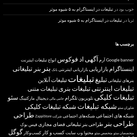
خوب بود
در
تبلیغات در اینستاگرام به ۵ شیوه موثر
ثریا
در
تبلیغات در اینستاگرام به ۵ شیوه موثر
برچسب ها
آگهی
اد فوکوس
banner
Google
آرم
انواع تبلیغات
اینترنت
بنر
بنر تبلیغاتی
اینستاگرام
بازاریابی
بازاریابی اینترنتی
بانک
تبلیغات
تبلیغ
تبلیغات آنلاین
بنرهای تبلیغاتی
تبلیغات اینترنتی
تبلیغات بنری
تبلیغات متنی
تبلیغات کلیکی
سئو
تلگرام
تلویزیون
دیجیتال مارکتینگ
حامی مالی
شبکه تبلیغات
شبکه تبلیغات کلیکی
شاوران سئو
طراحی
شبکه های اجتماعی
شبکه‌های اجتماعی
شرکت ZappiStore
طراحی بنر
طراحی بنر تبلیغاتی
فضای مجازی
فیس بوک
گوگل
کسب و کار
محتوا
وب سایت
کسب‌وکار
متخصصان سئو
متخصص سئو