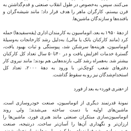
می‌کنند. سپس، به‌خصوص در طول انقلاب صنعتی و قدم‌گذاشتن به
قرن بیستم، کارگران ماهر را هدف قرار داد؛ مانند شیشه‌گران و
بافنده‌ها و سازندگان ماشین‌ها.
از دهۀ ۱۹۵۰ به بعد، اتوماسیون به کارمندان اداری (یقه‌سفید‌‎ها) حمله
کرد (مانند کارکنان بانک یا مالی). به‌دلیل رشد کارخانجات به‌وسیلۀ
اتوماسیون، هزینه‌ها سرشکن شد، پیوستگی و ثبات بهبود یافت،
گسترۀ خدمات افزایش یافت و در ۴۰‌تا‌۵۰ سال تعداد کل کارکنان
بیشتر شد. به‌همراه رشد کلی، بازنده‌هایی هم بودند؛ مانند نیروی کار
دفترهای شعب کوچک‌تر. با ورود به دهۀ ۲۰۰۰، تعداد کل
استخدام‌شدگان نیز رو به سقوط گذاشت.
از «هنری فورد» به بعد از فورد
نمونۀ قدرتمند دیگری از اتوماسیون، صنعت خودروسازی است.
ماشین‌های اولیه با دست ساخته می‌شدند؛ ولی روند
اتوماسیون‌سازی مبتکران صنعتی مانند هنری فورد، ماشین‌ها را
ارزان‌تر و نگهداری آن‌ها را آسان‌تر ساخت. درنتیجه، صنعت
خودروسازی رشد فزاینده‌ای پیدا کرد، میلیون‌ها نفر استخدام شدند،