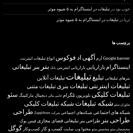
خوب بود
در
تبلیغات در اینستاگرام به ۵ شیوه موثر
ثریا
در
تبلیغات در اینستاگرام به ۵ شیوه موثر
برچسب ها
آگهی
اد فوکوس
banner
Google
آرم
انواع تبلیغات
اینترنت
بنر
بنر تبلیغاتی
اینستاگرام
بازاریابی
بازاریابی اینترنتی
بانک
تبلیغات
تبلیغ
تبلیغات آنلاین
بنرهای تبلیغاتی
تبلیغات اینترنتی
تبلیغات بنری
تبلیغات متنی
تبلیغات کلیکی
سئو
تلگرام
تلویزیون
دیجیتال مارکتینگ
حامی مالی
شبکه تبلیغات
شبکه تبلیغات کلیکی
شاوران سئو
طراحی
شبکه های اجتماعی
شبکه‌های اجتماعی
شرکت ZappiStore
طراحی بنر
طراحی بنر تبلیغاتی
فضای مجازی
فیس بوک
گوگل
کسب و کار
محتوا
وب سایت
کسب‌وکار
متخصصان سئو
متخصص سئو