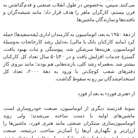
می‌کنند. سپس، به‌خصوص در طول انقلاب صنعتی و قدم‌گذاشتن به
قرن بیستم، کارگران ماهر را هدف قرار داد؛ مانند شیشه‌گران و
بافنده‌ها و سازندگان ماشین‌ها.
از دهۀ ۱۹۵۰ به بعد، اتوماسیون به کارمندان اداری (یقه‌سفید‌‎ها) حمله
کرد (مانند کارکنان بانک یا مالی). به‌دلیل رشد کارخانجات به‌وسیلۀ
اتوماسیون، هزینه‌ها سرشکن شد، پیوستگی و ثبات بهبود یافت،
گسترۀ خدمات افزایش یافت و در ۴۰‌تا‌۵۰ سال تعداد کل کارکنان
بیشتر شد. به‌همراه رشد کلی، بازنده‌هایی هم بودند؛ مانند نیروی کار
دفترهای شعب کوچک‌تر. با ورود به دهۀ ۲۰۰۰، تعداد کل
استخدام‌شدگان نیز رو به سقوط گذاشت.
از «هنری فورد» به بعد از فورد
نمونۀ قدرتمند دیگری از اتوماسیون، صنعت خودروسازی است.
ماشین‌های اولیه با دست ساخته می‌شدند؛ ولی روند
اتوماسیون‌سازی مبتکران صنعتی مانند هنری فورد، ماشین‌ها را
ارزان‌تر و نگهداری آن‌ها را آسان‌تر ساخت. درنتیجه، صنعت
خودروسازی رشد فزاینده‌ای پیدا کرد، میلیون‌ها نفر استخدام شدند،