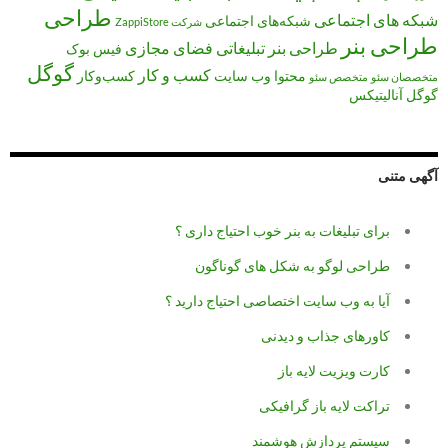
طراحی
شبکه های اجتماعی
شبکه‌های اجتماعی
شرکت ZappiStore
طراحی بنر
طراحی بنر تبلیغاتی
فضای مجازی
فیس بوک
گوگل
کسب و کار
محتوا
وب سایت
کسب‌وکار
متخصصان سئو
متخصص سئو
گوگل آنالیتیکس
آگهی متنی
برای تبلیغات به بنر خوب احتیاج داری ؟
طراحی لوگو به شکل های گوناگون
آیا به وب سایت اختصاصی احتیاج دارید ؟
کاورهای جذاب و دیدنی
کارت ویزیت لایه باز
تراکت لایه باز گرافیکی
سیستم پردازش هوشمند