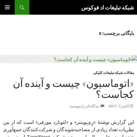
جست‌وجو
شبکه تبلیغات اد فوکوس
رفتن
فهرست
به
اصلی
نوشته‌ها
بایگانی برچسب: s
مقالات شبکه تبلیغات کلیکی
«اتوماسیون» چیست و آینده آن
کجاست؟
اکتبر 5, 2017
دیدگاه‌تان را بنویسید:
این گزارش نوشتۀ «رِی‌پوینتر» و «لئونارد مورفی» است که از بین
نظریات تعداد زیادی از مصاحبه‌شوندگان و شرکت‌‌کنندگان جمع‌آوری
شده است. حامی مالی این پروژه شرکت ZappiStore است و تیم