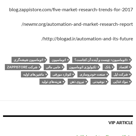
blog.zappistore.com/five-market-research-trends-for-2017
newmr.org/automation-and-market-research-report/
http://blogad.ir/automation-and-its-future/
«اتوماسیون» چیست و آینده آن کجاست؟
اتوماسیون
اتوماسیون شیشه‌گری
اقتصاد
بانک
تکنولوژی اتوماسیون
حامی مالی
شرکت ZAPPISTORE
شرکت اپل
صنعت خودروسازی
لئونارد مورفی
ماشین‌های اولیه
مواد غذایی
نوشیدنی
نیروی ذهن
هزینه‌های تولید
VIP ARTICLE