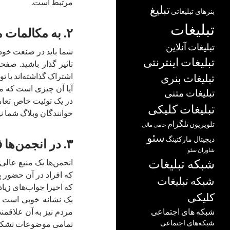
مرتبط است.
تبلیغ
بنرهای تبلیغاتی
تبلیغات
۲. به مکالمات مخاطب در توئیتر توجه کنید
تبلیغات آنلاین
تبلیغات اینترنتی
تاثیر گذار باشید. صفح
اشتراک گذاشته‌اند یا توص
تبلیغات بنری
آیا آن چیزی است که م
تبلیغات متنی
در یک توئیت خاص تعام
تبلیغات کلیکی
خوانندگان وبلاگ شما ن
تلگرام
تلویزیون
حامی مالی
سئو
دیجیتال مارکتینگ
۳. در انجمن‌ها فعال باشید
شاوران سئو
شبکه تبلیغات
انجمن‌ها یک منبع عا
که افراد در آن حضور پی
شبکه تبلیغات
که اخیرا جواب‌های زیا
کلیکی
یک نشانه خوبی است 
مردم نیز به آن علاقمند
شبکه های اجتماعی
شبکه‌های اجتماعی
تمامی موضوعات تشکیل