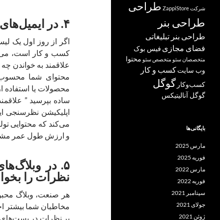
طراحی
شرکت ZappiStore
طراحی بنر
۴. در ایمیل‌های خود نظرسنجی قرار دهید
طراحی بنر تبلیغاتی
اگر از روز اول یک لیس
فضای مجازی
فیس بوک
کسب و کار است، می‌تو
محتوا
متخصصان سئو
متخصص سئو
علاقمند به خواندن چه م
کسب و کار
وب سایت
محتوای شما محسوب شو
گوگل
کسب‌وکار
محصولات یا استفاده از
گوگل آنالیتیکس
ساده بپرسید ” علاقمند
اپلیکیشن نظرسنجی ایم
می‌کند که محتوایی تولی
بایگانی‌ها
و ارزش طول عمر مشتری
مارس 2025
فوریه 2025
۵. در وبلاگ‌
مارس 2022
نظرات را بخوان
فوریه 2022
سپتامبر 2021
جولای 2021
مخاطبان شما بیشتر احت
ژوئن 2021
بر نظرات در پست‌های م