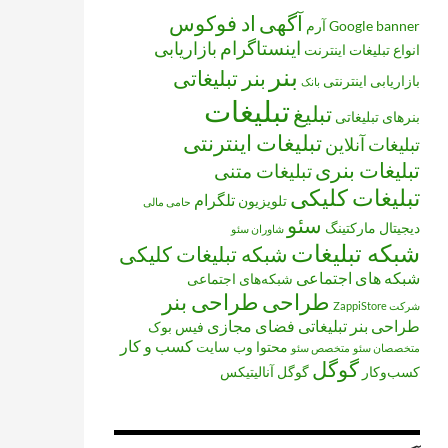
آگهی
اد فوکوس
banner
Google
آرم
اینستاگرام
بازاریابی
انواع تبلیغات
اینترنت
بنر
بنر تبلیغاتی
بازاریابی اینترنتی
بانک
تبلیغات
تبلیغ
بنرهای تبلیغاتی
تبلیغات اینترنتی
تبلیغات آنلاین
تبلیغات بنری
تبلیغات متنی
تبلیغات کلیکی
تلگرام
تلویزیون
حامی مالی
سئو
دیجیتال مارکتینگ
شاوران سئو
شبکه تبلیغات
شبکه تبلیغات کلیکی
شبکه های اجتماعی
شبکه‌های اجتماعی
طراحی
طراحی بنر
شرکت ZappiStore
طراحی بنر تبلیغاتی
فضای مجازی
فیس بوک
کسب و کار
محتوا
وب سایت
متخصصان سئو
متخصص سئو
گوگل
کسب‌وکار
گوگل آنالیتیکس