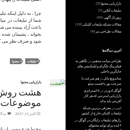
بازاریابی محتوا
(5)
تبلیغات آنلاین
(7)
چرا ، به دلیل اینکه 
رپورتاژ آگهی
(45)
شما از تبلیغات در میا
مقالات شبکه تبلیغات کلیکی
(19)
باعث آزاد بیننده می شو
مقالات طراحی بنر
(4)
بخواند ، پشیمان شده و
شود و صرف نظر می کن
آخرین دیدگاه‌ها
طراحی سایت مذهبی
در
نگاهی به
تبلیغات
محتوا
فیلترینگ تلگرام و اپلیکیشن های
جایگزین داخلی
ساندویچ پانل
در
هم سرعت با
بازاریابی محتوا
سرعت نور با فست سئو
هشت روش یا
گوگل ادوردز
در
6 استراتژی
بازاریابی اینترنتی که هر کار
موضوعات م
آفرینی باید بداند
امیر
در
معرفی برترین شبکه
تبلیغات کلیکی خارج از کشور
اکتبر 11, 2017
دیدگا
رازهای تبلیغات رایگان در گوگل
در
۶ ایده برای تولید محتوای
محتوا جزء مهمی از باز