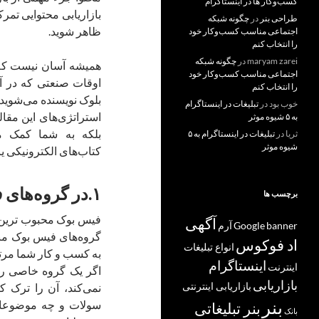
کسب‌و‌کار ها در اینستاگرام
بازاریابی محتوایی تمرک
طراحی بنر
در
چگونه شبکه
ظاهر شوید.
اجتماعی مناسب کسب‌وکار خود
را انتخاب کنم
maryam zarei
در
چگونه شبکه
همیشه آسان نیست که بر
اجتماعی مناسب کسب‌وکار خود
اوقات صنعتی که در آ
را انتخاب کنم
بلوک نویسنده می‌شوید.
خوب بود
در
تبلیغات در اینستاگرام
استراتژی‌های این مقال
به ۵ شیوه موثر
بلکه به شما کمک می
ثریا
در
تبلیغات در اینستاگرام به ۵
شیوه موثر
کتاب‌های الکترونیکی یا 
۱.در گروه‌های فیس بوک عضو شوید
برچسب ها
فیس بوک محبوب ترین 
آگهی
banner
Google
آرم
گروه‌های فیس بوک منب
اد فوکوس
انواع تبلیغات
به کسب و کار شما مرت
اینستاگرام
اینترنت
اگر یک گروه خاصی را 
بازاریابی
بازاریابی اینترنتی
نمی‌کند، آن را ترک ک
بنر
سولات و چه موضوعات
بنر تبلیغاتی
بانک