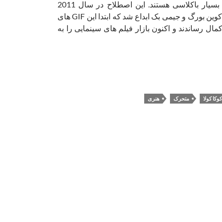
از نظر فنی GIF های بسیار باکلاسی هستند. این اصطلاح در سال 2011
توسط دو نفره عکاس کوین بورگ و جیمی بک ابداع شد که ابتدا این GIF های
ل رساندند و اکنون بازار فیلم های سینمایی را به
کوکا کولا
متحرک
هنری