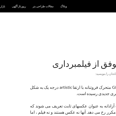
رفتن به نوشته‌ها
وبلاگ
مقالات طراحی بنر
رپورتاژ آگهی
بازار
ه‌تان را بنویسید:
طی 2 سال گذشته ، GIF متحرک فروتنانه با ارتقا artistic درجه یک به شکل
هنری جدیدی رسیده است.
آزادانه به عنوان عکسهای ثابت تعریف می شوند که
مکرر رخ می دهد. آنها نه عکس هستند و نه فیلم ، اما