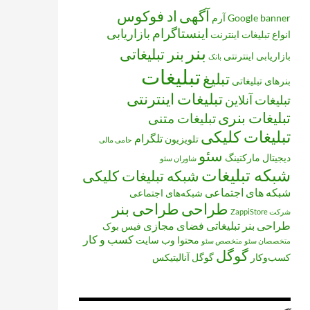
آگهی
اد فوکوس
banner
Google
آرم
اینستاگرام
بازاریابی
انواع تبلیغات
اینترنت
بنر
بنر تبلیغاتی
بازاریابی اینترنتی
بانک
تبلیغات
تبلیغ
بنرهای تبلیغاتی
تبلیغات اینترنتی
تبلیغات آنلاین
تبلیغات بنری
تبلیغات متنی
تبلیغات کلیکی
تلگرام
تلویزیون
حامی مالی
سئو
دیجیتال مارکتینگ
شاوران سئو
شبکه تبلیغات
شبکه تبلیغات کلیکی
شبکه های اجتماعی
شبکه‌های اجتماعی
طراحی
طراحی بنر
شرکت ZappiStore
طراحی بنر تبلیغاتی
فضای مجازی
فیس بوک
کسب و کار
محتوا
وب سایت
متخصصان سئو
متخصص سئو
گوگل
کسب‌وکار
گوگل آنالیتیکس