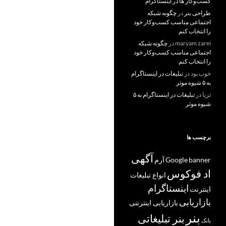
کسب‌و‌کار ها در اینستاگرام
طراحی بنر
در
چگونه شبکه
اجتماعی مناسب کسب‌وکار خود
را انتخاب کنم
maryam zarei
در
چگونه شبکه
اجتماعی مناسب کسب‌وکار خود
را انتخاب کنم
خوب بود
در
تبلیغات در اینستاگرام
به ۵ شیوه موثر
ثریا
در
تبلیغات در اینستاگرام به ۵
شیوه موثر
برچسب ها
آگهی
banner
Google
آرم
اد فوکوس
انواع تبلیغات
اینستاگرام
اینترنت
بازاریابی
بازاریابی اینترنتی
بنر
بنر تبلیغاتی
بانک